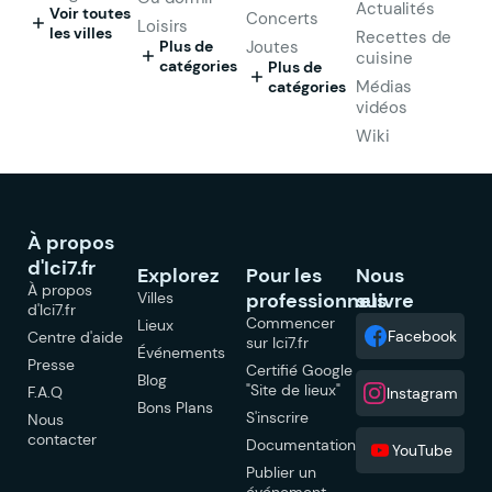
Actualités
Voir toutes
Concerts
Loisirs
les villes
Recettes de
Plus de
Joutes
cuisine
catégories
Plus de
Médias
catégories
vidéos
Wiki
À propos
d'Ici7.fr
Explorez
Pour les
Nous
À propos
Villes
professionnels
suivre
d'Ici7.fr
Commencer
Lieux
Facebook
Centre d'aide
sur Ici7.fr
Événements
Presse
Certifié Google
Blog
"Site de lieux"
F.A.Q
Instagram
Bons Plans
S'inscrire
Nous
contacter
Documentation
YouTube
Publier un
événement