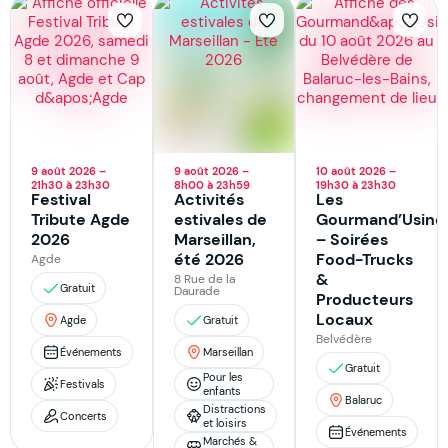
9 août 2026 –
9 août 2026 –
10 août 2026 –
21h30 à 23h30
8h00 à 23h59
19h30 à 23h30
Festival
Activités
Les
Tribute Agde
estivales de
Gourmand’Usine
2026
Marseillan,
– Soirées
été 2026
Food-Trucks
Agde
&
8 Rue de la
Gratuit
Daurade
Producteurs
Locaux
Agde
Gratuit
Belvédère
Événements
Marseillan
Gratuit
Pour les
Festivals
enfants
Balaruc
Distractions
Concerts
et loisirs
Événements
Marchés &