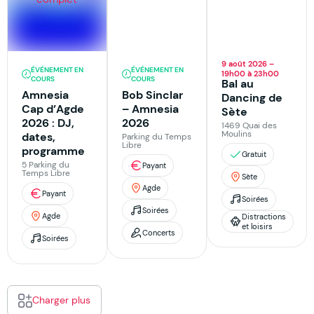
9 août 2026 –
ÉVÉNEMENT EN
ÉVÉNEMENT EN
19h00 à 23h00
COURS
COURS
Bal au
Amnesia
Bob Sinclar
Dancing de
Cap d’Agde
– Amnesia
Sète
2026 : DJ,
2026
1469 Quai des
Moulins
dates,
Parking du Temps
Libre
programme
Gratuit
5 Parking du
Payant
Temps Libre
Sète
Agde
Payant
Soirées
Soirées
Agde
Distractions
et loisirs
Concerts
Soirées
Charger plus