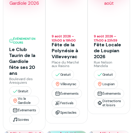
9 août 2026 –
9 août 2026 –
ÉVÉNEMENT EN
10h00 à 19h00
17h00 à 23h59
COURS
Fête de la
Fête Locale
Le Club
Polynésie à
de Loupian
Taurin de la
Villeveyrac
2026
Gardiole
Place du Marché
Rue Nelson
aux Raisins
Mandela
fête ses 20
ans
Gratuit
Gratuit
Boulevard des
Aresquiers
Villeveyrac
Loupian
Gratuit
Événements
Événements
Vic la
Distractions
Gardiole
Festivals
et loisirs
Événements
Spectacles
Soirées