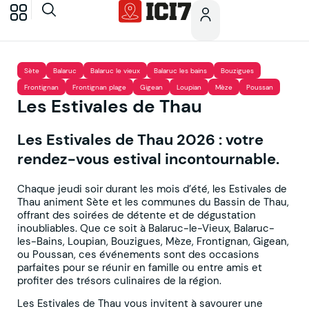
Sète
Balaruc
Balaruc le vieux
Balaruc les bains
Bouzigues
Frontignan
Frontignan plage
Gigean
Loupian
Mèze
Poussan
Les Estivales de Thau
Les Estivales de Thau 2026 : votre
rendez-vous estival incontournable
.
Chaque jeudi soir durant les mois d’été, les Estivales de
Thau animent Sète et les communes du Bassin de Thau,
offrant des soirées de détente et de dégustation
inoubliables. Que ce soit à Balaruc-le-Vieux, Balaruc-
les-Bains, Loupian, Bouzigues, Mèze, Frontignan, Gigean,
ou Poussan, ces événements sont des occasions
parfaites pour se réunir en famille ou entre amis et
profiter des trésors culinaires de la région.
Les Estivales de Thau vous invitent à savourer une