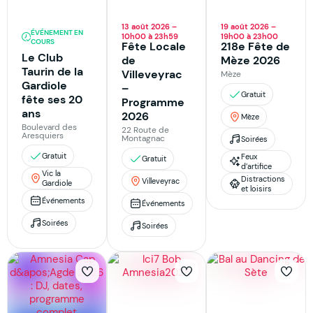
13 août 2026 –
19 août 2026 –
ÉVÉNEMENT EN
10h00 à 23h59
19h00 à 23h00
COURS
Fête Locale
218e Fête de
Le Club
de
Mèze 2026
Taurin de la
Villeveyrac
Mèze
Gardiole
–
Gratuit
fête ses 20
Programme
ans
2026
Mèze
Boulevard des
22 Route de
Aresquiers
Montagnac
Soirées
Gratuit
Feux
Gratuit
d’artifice
Vic la
Distractions
Villeveyrac
Gardiole
et loisirs
Événements
Événements
Soirées
Soirées