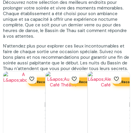
Découvrez notre sélection des meilleurs endroits pour
prolonger votre soirée et vivre des moments mémorables.
Chaque établissement a été choisi pour son ambiance
unique et sa capacité à offrir une expérience nocturne
complète. Que ce soit pour un dernier verre ou pour des
heures de danse, le Bassin de Thau sait comment répondre
à vos attentes.
N’attendez plus pour explorer ces lieux incontournables et
faire de chaque sortie une occasion spéciale. Suivez nos
bons plans et nos recommandations pour garantir une fin de
soirée aussi palpitante que le début. Les nuits du Bassin de
Thau n’attendent que vous pour dévoiler tous leurs secrets.
Recommandé
Recommandé
Recom
A
L’Audace
L
L’abondance
Café
C
Théâtre
Où
O
manger,
m
Où
Où
O
manger,
sortir
so
Où
à
à
sortir
Sète
S
à