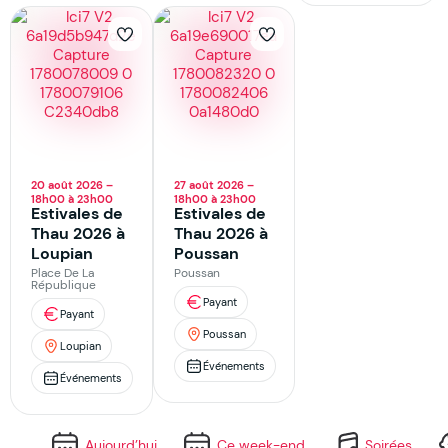
20 août 2026 –
27 août 2026 –
18h00 à 23h00
18h00 à 23h00
Estivales de
Estivales de
Thau 2026 à
Thau 2026 à
Loupian
Poussan
Place De La
Poussan
République
Payant
Payant
Poussan
Loupian
Événements
Événements
Aujourd’hui
Ce week-end
Soirées