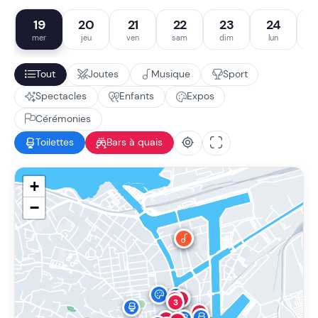
19
20
21
22
23
24
mer
jeu
ven
sam
dim
lun
Tout
Joutes
Musique
Sport
Spectacles
Enfants
Expos
Cérémonies
Toilettes
Bars à quais
+
−
9
4
3
1