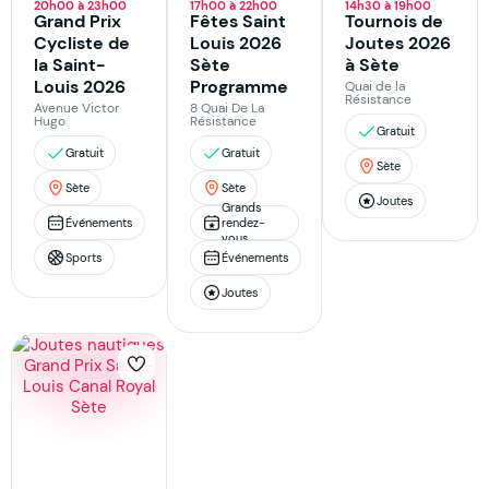
20h00 à 23h00
17h00 à 22h00
14h30 à 19h00
Grand Prix
Fêtes Saint
Tournois de
Cycliste de
Louis 2026
Joutes 2026
la Saint-
Sète
à Sète
Louis 2026
Programme
Quai de la
Résistance
Avenue Victor
8 Quai De La
Hugo
Résistance
Gratuit
Gratuit
Gratuit
Sète
Sète
Sète
Joutes
Grands
Événements
rendez-
vous
Sports
Événements
Joutes