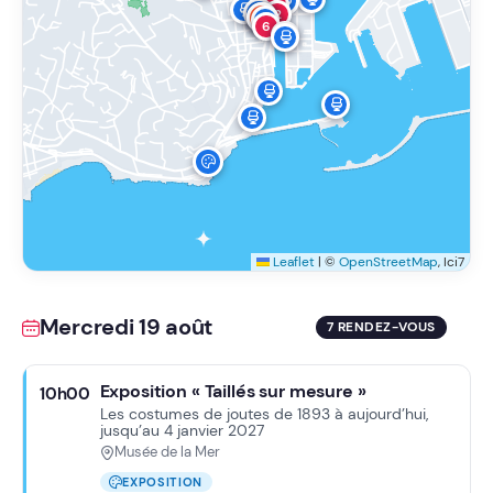
8
5
2
7
6
10
Leaflet
|
©
OpenStreetMap
, Ici7
Mercredi 19 août
7 RENDEZ-VOUS
Exposition « Taillés sur mesure »
10h00
Les costumes de joutes de 1893 à aujourd’hui,
jusqu’au 4 janvier 2027
Musée de la Mer
EXPOSITION