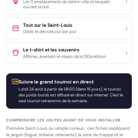
Les 11 emplacements du centre-ville, et lesquels
ouvrent la nuit
Tout sur la Saint-Louis
Dates et déroulé jour par jour
Le t-shirt et les souvenirs
Affiches, éventails et objets de la 282e édition
Suivre le grand tournoi en direct
Lundi 24 août à partir de 14h30 (dans 16 jours), le tournoi
des poids lourds est diffusé en direct sur internet. C'est le
seul tournoi retransmis de la semaine.
COMPRENDRE LES JOUTES AVANT DE VOUS INSTALLER
Première Saint-Louis ou simple curieux : ces fiches expliquent
le jargon (bigue, tintaine, retenants), la zone de frappe et le