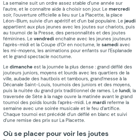
La semaine suit un ordre assez stable d’une année sur
l’autre, et le connaître aide à choisir son jour. Le
mercredi
soir, l’ouverture officielle a lieu sur La Placette, la place
Léon-Blum, suivie d’un apéritif et d’un bal populaire. Le
jeudi
appartient aux plus jeunes avec les joutes sur chariots, puis
au tournoi de la Presse, des personnalités et des joutes
féminines. Le
vendredi
enchaîne avec les jeunes jouteurs
l’après-midi et la Coupe d’Or en nocturne, le
samedi
avec
les mi-moyens, les animations pour enfants sur l’Esplanade
et le grand spectacle nocturne.
Le
dimanche
est la journée la plus dense : grand défilé des
jouteurs juniors, moyens et lourds avec les quartiers de la
ville, aubade des hautbois et tambours, grand’messe à la
Décanale Saint-Louis, tournois des juniors et des moyens,
puis la nuitée du grand prix traditionnel de rames. Le
lundi
, la
traversée de Sète à la nage ouvre la matinée avant le grand
tournoi des poids lourds l’après-midi. Le
mardi
referme la
semaine avec une soirée musicale et le feu d’artifice.
Chaque tournoi est précédé d’un défilé en blanc et suivi
d’une remise des prix sur La Placette.
Où se placer pour voir les joutes