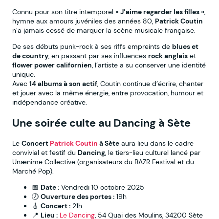
Connu pour son titre intemporel
« J’aime regarder les filles »
,
hymne aux amours juvéniles des années 80,
Patrick Coutin
n’a jamais cessé de marquer la scène musicale française.
De ses débuts punk-rock à ses riffs empreints de
blues et
de country
, en passant par ses influences
rock anglais
et
flower power californien
, l’artiste a su conserver une identité
unique.
Avec
14 albums à son actif
, Coutin continue d’écrire, chanter
et jouer avec la même énergie, entre provocation, humour et
indépendance créative.
Une soirée culte au Dancing à Sète
Le
Concert
Patrick Coutin
à Sète
aura lieu dans le cadre
convivial et festif du
Dancing
, le tiers-lieu culturel lancé par
Unænime Collective (organisateurs du BAZR Festival et du
Marché Pop).
📅
Date :
Vendredi 10 octobre 2025
🕖
Ouverture des portes :
19h
🎸
Concert :
21h
📍
Lieu :
Le Dancing
, 54 Quai des Moulins, 34200 Sète