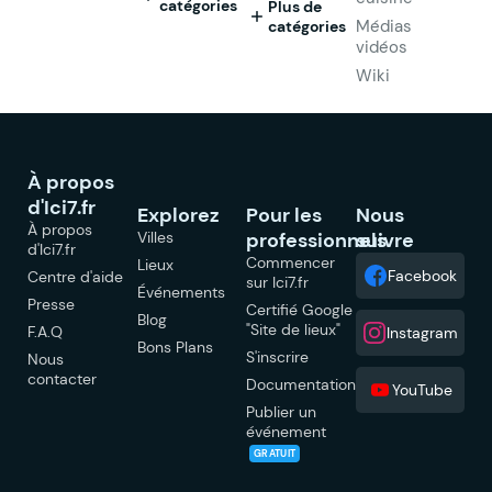
catégories
Plus de
Médias
catégories
vidéos
Wiki
À propos
d'Ici7.fr
Explorez
Pour les
Nous
À propos
Villes
professionnels
suivre
d'Ici7.fr
Commencer
Lieux
Facebook
Centre d'aide
sur Ici7.fr
Événements
Presse
Certifié Google
Blog
"Site de lieux"
F.A.Q
Instagram
Bons Plans
S'inscrire
Nous
contacter
Documentation
YouTube
Publier un
événement
GRATUIT