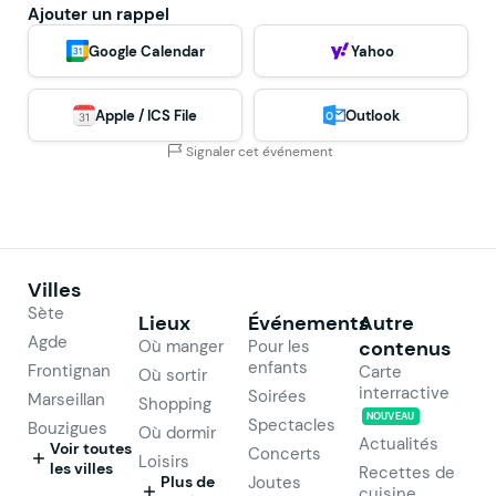
Ajouter un rappel
Google Calendar
Yahoo
Apple / ICS File
Outlook
Signaler cet événement
Villes
Sète
Lieux
Événements
Autre
Agde
Où manger
Pour les
contenus
enfants
Frontignan
Carte
Où sortir
interractive
Soirées
Marseillan
Shopping
NOUVEAU
Spectacles
Bouzigues
Où dormir
Actualités
Voir toutes
Concerts
Loisirs
les villes
Recettes de
Plus de
Joutes
cuisine