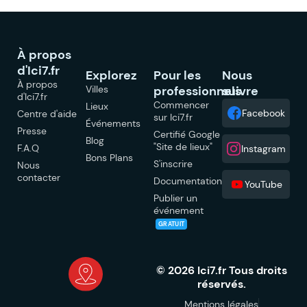
À propos
d'Ici7.fr
Explorez
Pour les
Nous
À propos
Villes
professionnels
suivre
d'Ici7.fr
Commencer
Lieux
Facebook
Centre d'aide
sur Ici7.fr
Événements
Presse
Certifié Google
Blog
"Site de lieux"
F.A.Q
Instagram
Bons Plans
S'inscrire
Nous
contacter
Documentation
YouTube
Publier un
événement
GRATUIT
© 2026 Ici7.fr Tous droits
réservés.
Mentions légales