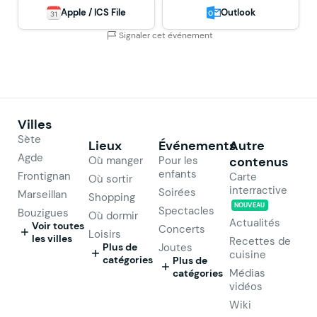
Apple / ICS File
Outlook
Signaler cet événement
Villes
Sète
Lieux
Événements
Autre
Agde
Où manger
Pour les
contenus
enfants
Frontignan
Carte
Où sortir
interractive
Soirées
Marseillan
Shopping
NOUVEAU
Spectacles
Bouzigues
Où dormir
Actualités
Voir toutes
Concerts
Loisirs
les villes
Recettes de
Plus de
Joutes
cuisine
catégories
Plus de
Médias
catégories
vidéos
Wiki