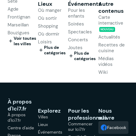
Sète
Lieux
Événements
Autre
Agde
Où manger
Pour les
contenus
enfants
Frontignan
Carte
Où sortir
interractive
Soirées
Marseillan
Shopping
NOUVEAU
Spectacles
Bouzigues
Où dormir
Actualités
Voir toutes
Concerts
Loisirs
les villes
Recettes de
Plus de
Joutes
cuisine
catégories
Plus de
Médias
catégories
vidéos
Wiki
À propos
d'Ici7.fr
Explorez
Pour les
Nous
À propos
Villes
professionnels
suivre
d'Ici7.fr
Commencer
Lieux
Facebook
Centre d'aide
sur Ici7.fr
Événements
Presse