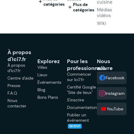
cuisine
catégories
Plus de
Médias
catégories
vidéos
Wiki
À propos
d'Ici7.fr
Explorez
Pour les
Nous
À propos
Villes
professionnels
suivre
d'Ici7.fr
Commencer
Lieux
Facebook
Centre d'aide
sur Ici7.fr
Événements
Presse
Certifié Google
Blog
"Site de lieux"
F.A.Q
Instagram
Bons Plans
S'inscrire
Nous
contacter
Documentation
YouTube
Publier un
événement
GRATUIT