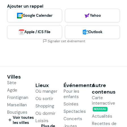
Ajouter un rappel
Google Calendar
Yahoo
Apple / ICS File
Outlook
Signaler cet événement
Villes
Sète
Lieux
Événements
Autre
Agde
Où manger
Pour les
contenus
enfants
Frontignan
Carte
Où sortir
interractive
Soirées
Marseillan
Shopping
NOUVEAU
Spectacles
Bouzigues
Où dormir
Actualités
Voir toutes
Concerts
Loisirs
les villes
Recettes de
Plus de
Joutes