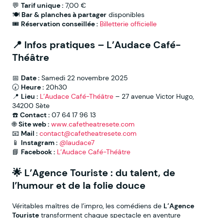
💬
Tarif unique :
7,00 €
🍽
Bar & planches à partager
disponibles
🎟
Réservation conseillée :
Billetterie officielle
📍
Infos pratiques – L’Audace Café-
Théâtre
📅
Date :
Samedi 22 novembre 2025
🕢
Heure :
20h30
📍
Lieu :
L’Audace Café-Théâtre
– 27 avenue Victor Hugo,
34200 Sète
☎️
Contact :
07 64 17 96 13
🌐
Site web :
www.cafetheatresete.com
📧
Mail :
contact@cafetheatresete.com
📱
Instagram :
@laudace7
📘
Facebook :
L’Audace Café-Théâtre
🌟
L’Agence Touriste : du talent, de
l’humour et de la folie douce
Véritables maîtres de l’impro, les comédiens de
L’Agence
Touriste
transforment chaque spectacle en aventure