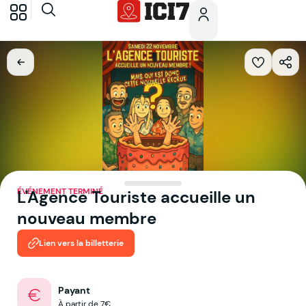
ÉVÉNEMENT TERMINÉ
L'Agence Touriste accueille un
nouveau membre
Lien vers la billetterie
Payant
À partir de 7€