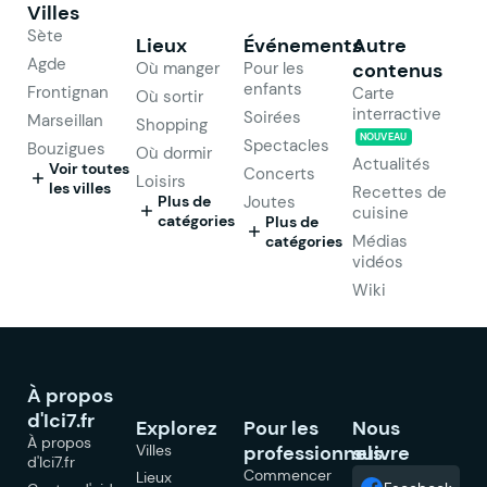
Villes
Sète
Lieux
Événements
Autre
Agde
Où manger
Pour les
contenus
enfants
Frontignan
Carte
Où sortir
interractive
Soirées
Marseillan
Shopping
NOUVEAU
Spectacles
Bouzigues
Où dormir
Actualités
Voir toutes
Concerts
Loisirs
les villes
Recettes de
Plus de
Joutes
cuisine
catégories
Plus de
Médias
catégories
vidéos
Wiki
À propos
d'Ici7.fr
Explorez
Pour les
Nous
À propos
Villes
professionnels
suivre
d'Ici7.fr
Commencer
Lieux