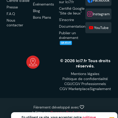
Facebook
Centre d'aide
sur Ici7.fr
Événements
Presse
Certifié Google
Blog
"Site de lieux"
F.A.Q
Instagram
Bons Plans
S'inscrire
Nous
contacter
Documentation
YouTube
Publier un
événement
GRATUIT
© 2026 Ici7.fr Tous droits
réservés.
Mentions légales
Politique de confidentialité
CGU
CGV Professionnels
CGV Marketplace
Signalement
Fièrement développé avec
à Sète par
Dynamo Productions
Événement terminé
En utilisant ce site, vous acceptez notre
politique