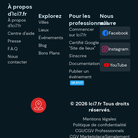
À propos
d'Ici7.fr
Explorez
Pour les
Nous
À propos
Villes
professionnels
suivre
d'Ici7.fr
Commencer
Lieux
Facebook
Centre d'aide
sur Ici7.fr
Événements
Presse
Certifié Google
Blog
"Site de lieux"
F.A.Q
Instagram
Bons Plans
S'inscrire
Nous
contacter
Documentation
YouTube
Publier un
événement
GRATUIT
© 2026 Ici7.fr Tous droits
réservés.
Mentions légales
Politique de confidentialité
CGU
CGV Professionnels
CGV Marketplace
Signalement