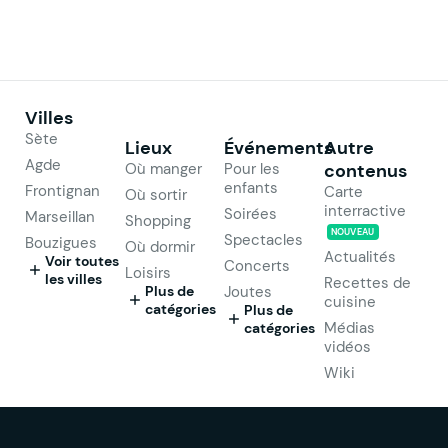
Villes
Sète
Lieux
Événements
Autre
Agde
Où manger
Pour les
contenus
enfants
Frontignan
Carte
Où sortir
interractive
Soirées
Marseillan
Shopping
NOUVEAU
Spectacles
Bouzigues
Où dormir
Actualités
Voir toutes
Concerts
Loisirs
les villes
Recettes de
Plus de
Joutes
cuisine
catégories
Plus de
Médias
catégories
vidéos
Wiki