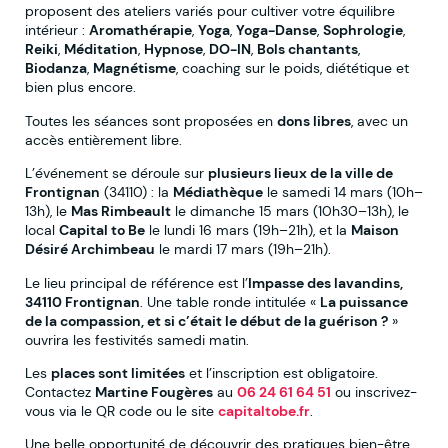
proposent des ateliers variés pour cultiver votre équilibre
intérieur :
Aromathérapie
,
Yoga
,
Yoga-Danse
,
Sophrologie
,
Reiki
,
Méditation
,
Hypnose
,
DO-IN
,
Bols chantants
,
Biodanza
,
Magnétisme
, coaching sur le poids, diététique et
bien plus encore.
Toutes les séances sont proposées en
dons libres
, avec un
accès entièrement libre.
L’événement se déroule sur
plusieurs lieux de la ville de
Frontignan
(34110) : la
Médiathèque
le samedi 14 mars (10h–
13h), le
Mas Rimbeault
le dimanche 15 mars (10h30–13h), le
local
Capital to Be
le lundi 16 mars (19h–21h), et la
Maison
Désiré Archimbeau
le mardi 17 mars (19h–21h).
Le lieu principal de référence est l’
Impasse des lavandins,
34110 Frontignan
. Une table ronde intitulée «
La puissance
de la compassion, et si c’était le début de la guérison ?
»
ouvrira les festivités samedi matin.
Les
places sont limitées
et l’inscription est obligatoire.
Contactez
Martine Fougères
au
06 24 61 64 51
ou inscrivez-
vous via le QR code ou le site
capitaltobe.fr
.
Une belle opportunité de découvrir des pratiques bien-être