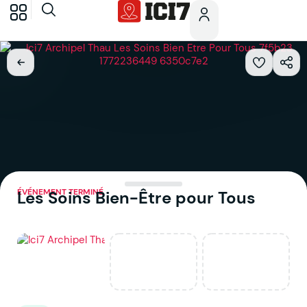
ÉVÉNEMENT TERMINÉ
Les Soins Bien-Être pour Tous