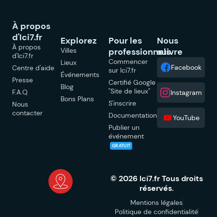
À propos
d'Ici7.fr
Explorez
Pour les
Nous
À propos
Villes
professionnels
suivre
d'Ici7.fr
Commencer
Lieux
Facebook
Centre d'aide
sur Ici7.fr
Événements
Presse
Certifié Google
Blog
"Site de lieux"
F.A.Q
Instagram
Bons Plans
S'inscrire
Nous
contacter
Documentation
YouTube
Publier un
événement
GRATUIT
© 2026 Ici7.fr Tous droits
réservés.
Mentions légales
Politique de confidentialité