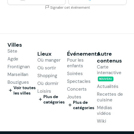
Signaler cet événement
Villes
Sète
Lieux
Événements
Autre
Agde
Où manger
Pour les
contenus
enfants
Frontignan
Carte
Où sortir
interractive
Soirées
Marseillan
Shopping
NOUVEAU
Spectacles
Bouzigues
Où dormir
Actualités
Voir toutes
Concerts
Loisirs
les villes
Recettes de
Plus de
Joutes
cuisine
catégories
Plus de
Médias
catégories
vidéos
Wiki