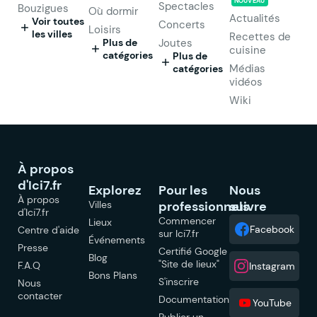
NOUVEAU
Spectacles
Bouzigues
Où dormir
Actualités
Voir toutes
Concerts
Loisirs
les villes
Recettes de
Plus de
Joutes
cuisine
catégories
Plus de
Médias
catégories
vidéos
Wiki
À propos
d'Ici7.fr
Explorez
Pour les
Nous
À propos
Villes
professionnels
suivre
d'Ici7.fr
Commencer
Lieux
Facebook
Centre d'aide
sur Ici7.fr
Événements
Presse
Certifié Google
Blog
"Site de lieux"
F.A.Q
Instagram
Bons Plans
S'inscrire
Nous
contacter
Documentation
YouTube