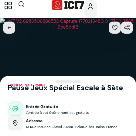
ÉVÉNEMENT TERMINÉ
Pause Jeux Spécial Escale à Sète
Entrée Gratuite
L'entrée à cet événement est gratuite
Adresse
13 Rue Maurice Clavel, 34540 Balaruc-les-Bains, France
Voir sur la map