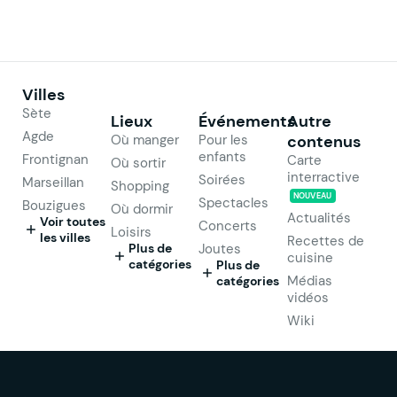
Villes
Sète
Lieux
Événements
Autre
Agde
Où manger
Pour les
contenus
enfants
Frontignan
Carte
Où sortir
interractive
Soirées
Marseillan
Shopping
NOUVEAU
Spectacles
Bouzigues
Où dormir
Actualités
Voir toutes
Concerts
Loisirs
les villes
Recettes de
Plus de
Joutes
cuisine
catégories
Plus de
Médias
catégories
vidéos
Wiki