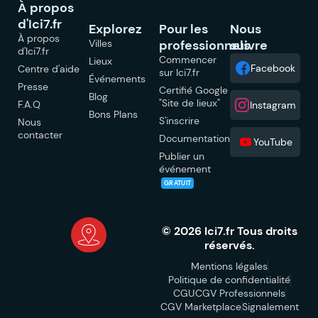
À propos
d'Ici7.fr
Explorez
Pour les
Nous
À propos
Villes
professionnels
suivre
d'Ici7.fr
Commencer
Lieux
Facebook
Centre d'aide
sur Ici7.fr
Événements
Presse
Certifié Google
Blog
"Site de lieux"
F.A.Q
Instagram
Bons Plans
S'inscrire
Nous
contacter
Documentation
YouTube
Publier un
événement
GRATUIT
© 2026 Ici7.fr Tous droits
réservés.
Mentions légales
Politique de confidentialité
CGU
CGV Professionnels
CGV Marketplace
Signalement