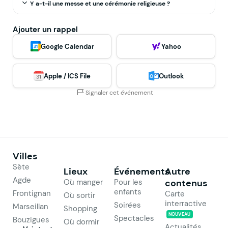
Y a-t-il une messe et une cérémonie religieuse ?
Ajouter un rappel
Google Calendar
Yahoo
Apple / ICS File
Outlook
Signaler cet événement
Villes
Sète
Lieux
Événements
Autre
Agde
Où manger
Pour les
contenus
enfants
Frontignan
Carte
Où sortir
interractive
Soirées
Marseillan
Shopping
NOUVEAU
Spectacles
Bouzigues
Où dormir
Actualités