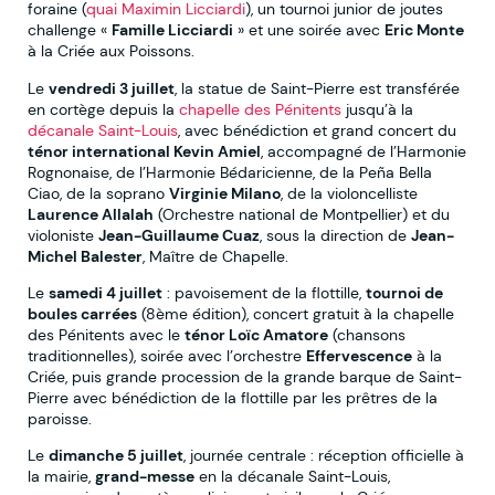
foraine (
quai Maximin Licciardi
), un tournoi junior de joutes
challenge «
Famille Licciardi
» et une soirée avec
Eric Monte
à la Criée aux Poissons.
Le
vendredi 3 juillet
, la statue de Saint-Pierre est transférée
en cortège depuis la
chapelle des Pénitents
jusqu’à la
décanale Saint-Louis
, avec bénédiction et grand concert du
ténor international Kevin Amiel
, accompagné de l’Harmonie
Rognonaise, de l’Harmonie Bédaricienne, de la Peña Bella
Ciao, de la soprano
Virginie Milano
, de la violoncelliste
Laurence Allalah
(Orchestre national de Montpellier) et du
violoniste
Jean-Guillaume Cuaz
, sous la direction de
Jean-
Michel Balester
, Maître de Chapelle.
Le
samedi 4 juillet
: pavoisement de la flottille,
tournoi de
boules carrées
(8ème édition), concert gratuit à la chapelle
des Pénitents avec le
ténor Loïc Amatore
(chansons
traditionnelles), soirée avec l’orchestre
Effervescence
à la
Criée, puis grande procession de la grande barque de Saint-
Pierre avec bénédiction de la flottille par les prêtres de la
paroisse.
Le
dimanche 5 juillet
, journée centrale : réception officielle à
la mairie,
grand-messe
en la décanale Saint-Louis,