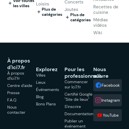
Voir toutes
Concerts
Loisirs
les villes
Recettes de
Plus de
Joutes
cuisine
catégories
Plus de
Médias
catégories
vidéos
Wiki
À propos
d'Ici7.fr
Explorez
Pour les
Nous
À propos
Villes
professionnels
suivre
d'Ici7.fr
Commencer
Lieux
Facebook
Centre d'aide
sur Ici7.fr
Événements
Presse
Certifié Google
Blog
"Site de lieux"
F.A.Q
Instagram
Bons Plans
S'inscrire
Nous
contacter
Documentation
YouTube
Publier un
événement