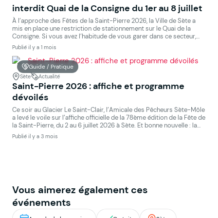
interdit Quai de la Consigne du 1er au 8 juillet
À l’approche des Fêtes de la Saint-Pierre 2026, la Ville de Sète a
mis en place une restriction de stationnement sur le Quai de la
Consigne. Si vous avez l’habitude de vous garer dans ce secteur,
voici ce qu’il faut savoir avant de vous déplacer. Ce qui est interdit
Publié il y a 1 mois
et quand L’arrêt et le stationnement […]
Guide / Pratique
Sète
Actualité
Saint-Pierre 2026 : affiche et programme
dévoilés
Ce soir au Glacier Le Saint-Clair, l’Amicale des Pêcheurs Sète-Môle
a levé le voile sur l’affiche officielle de la 78ème édition de la Fête de
la Saint-Pierre, du 2 au 6 juillet 2026 à Sète. Et bonne nouvelle : la
cérémonie en mer est maintenue. Malgré un contexte administratif
Publié il y a 3 mois
sous tension, les pêcheurs sétois tiennent […]
Vous aimerez également ces
événements