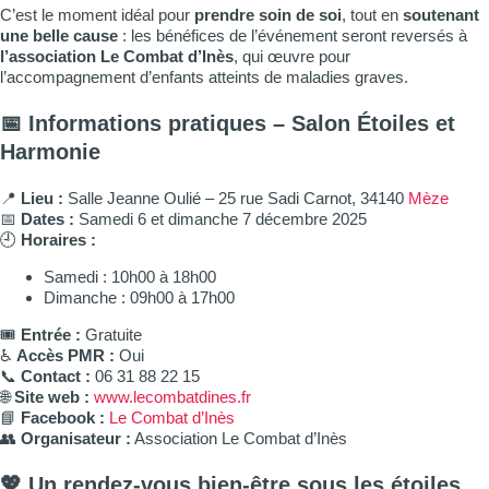
C’est le moment idéal pour
prendre soin de soi
, tout en
soutenant
une belle cause
: les bénéfices de l’événement seront reversés à
l’association Le Combat d’Inès
, qui œuvre pour
l’accompagnement d’enfants atteints de maladies graves.
📅
Informations pratiques – Salon Étoiles et
Harmonie
📍
Lieu :
Salle Jeanne Oulié – 25 rue Sadi Carnot, 34140
Mèze
📅
Dates :
Samedi 6 et dimanche 7 décembre 2025
🕘
Horaires :
Samedi : 10h00 à 18h00
Dimanche : 09h00 à 17h00
🎟️
Entrée :
Gratuite
♿
Accès PMR :
Oui
📞
Contact :
06 31 88 22 15
🌐
Site web :
www.lecombatdines.fr
📘
Facebook :
Le Combat d’Inès
👥
Organisateur :
Association Le Combat d’Inès
💖
Un rendez-vous bien-être sous les étoiles