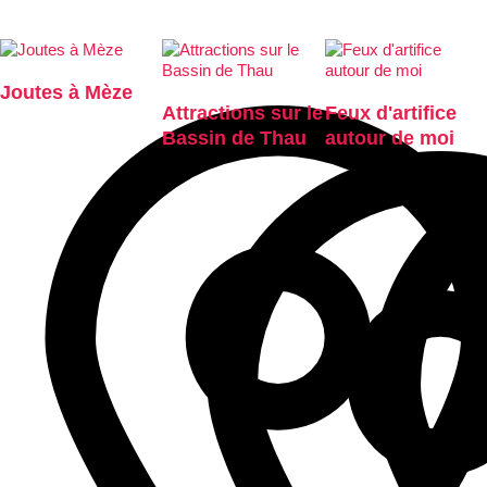
Joutes à Mèze
Attractions sur le
Feux d'artifice
Bassin de Thau
autour de moi