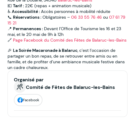
Rue de la Douane, 34540
Balaruc-les-Bains
💶
Tarif :
22€ (repas + animation musicale)
♿
Accessibilité :
Accès personnes à mobilité réduite
📞
Réservations :
Obligatoires –
06 33 55 76 46
ou
07 61 79
15 21
📍
Permanences :
Devant l’Office de Tourisme les 16 et 23
mai, et le 20 mai de 9h à 12h
🔗
Page Facebook du Comité des Fêtes de Balaruc-les-Bains
🎉
La Soirée Macaronade à Balaruc
, c’est l’occasion de
partager un bon repas, de se retrouver entre amis ou en
famille, et de profiter d’une ambiance musicale festive dans
un cadre chaleureux.
Organisé par
Comité de Fêtes de Balaruc-les-Bains
Facebook