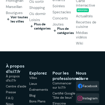
Frontignan
Carte
Où sortir
interractive
Soirées
Marseillan
Shopping
NOUVEAU
Spectacles
Bouzigues
Où dormir
Actualités
Voir toutes
Concerts
Loisirs
les villes
Recettes de
Plus de
Joutes
cuisine
catégories
Plus de
Médias
catégories
vidéos
Wiki
À propos
d'Ici7.fr
Explorez
Pour les
Nous
À propos
Villes
professionnels
suivre
d'Ici7.fr
Commencer
Lieux
Facebook
Centre d'aide
sur Ici7.fr
Événements
Presse
Certifié Google
Blog
"Site de lieux"
F.A.Q
Instagram
Bons Plans
S'inscrire
Nous