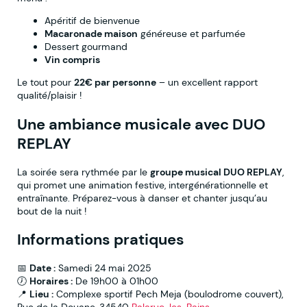
Apéritif de bienvenue
Macaronade maison
généreuse et parfumée
Dessert gourmand
Vin compris
Le tout pour
22€ par personne
– un excellent rapport
qualité/plaisir !
Une ambiance musicale avec DUO
REPLAY
La soirée sera rythmée par le
groupe musical DUO REPLAY
,
qui promet une animation festive, intergénérationnelle et
entraînante. Préparez-vous à danser et chanter jusqu’au
bout de la nuit !
Informations pratiques
📅
Date :
Samedi 24 mai 2025
🕖
Horaires :
De 19h00 à 01h00
📍
Lieu :
Complexe sportif Pech Meja (boulodrome couvert),