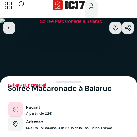
ÉVÉNEMENT TERMINÉ
Soirée Macaronade à Balaruc
Payant
À partir de 22€
Adresse
Rue De La Douane, 34540 Balaruc-les-Bains, France
Voir sur la map