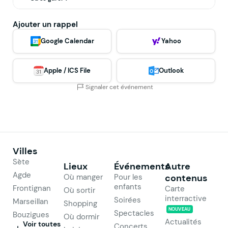
Ajouter un rappel
Google Calendar
Yahoo
Apple / ICS File
Outlook
Signaler cet événement
Villes
Sète
Lieux
Événements
Autre
Agde
Où manger
Pour les
contenus
enfants
Frontignan
Carte
Où sortir
interractive
Soirées
Marseillan
Shopping
NOUVEAU
Spectacles
Bouzigues
Où dormir
Actualités
Voir toutes
Concerts