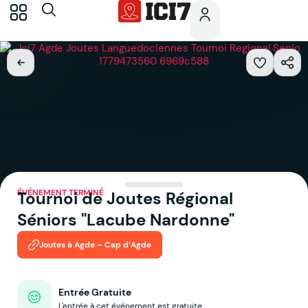
ÉVÉNEMENT TERMINÉ
Tournoi de Joutes Régional
Séniors "Lacube Nardonne"
Joutes à Agde – Cap d’Agde
Entrée Gratuite
L'entrée à cet événement est gratuite