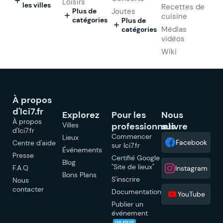
Loisirs
les villes
Recettes de
Plus de
Joutes
cuisine
catégories
Plus de
Médias
catégories
vidéos
Wiki
À propos
d'Ici7.fr
Explorez
Pour les
Nous
À propos
Villes
professionnels
suivre
d'Ici7.fr
Commencer
Lieux
Facebook
Centre d'aide
sur Ici7.fr
Événements
Presse
Certifié Google
Blog
"Site de lieux"
F.A.Q
Instagram
Bons Plans
S'inscrire
Nous
contacter
Documentation
YouTube
Publier un
événement
GRATUIT