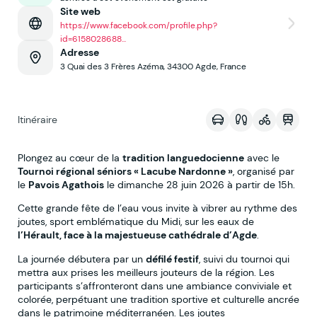
Site web
https://www.facebook.com/profile.php?
id=6158028688...
Adresse
3 Quai des 3 Frères Azéma, 34300 Agde, France
Voir sur la map
Itinéraire
Plongez au cœur de la
tradition languedocienne
avec le
Tournoi régional séniors « Lacube Nardonne »
, organisé par
le
Pavois Agathois
le dimanche 28 juin 2026 à partir de 15h.
Cette grande fête de l’eau vous invite à vibrer au rythme des
joutes, sport emblématique du Midi, sur les eaux de
l’Hérault, face à la majestueuse cathédrale d’Agde
.
La journée débutera par un
défilé festif
, suivi du tournoi qui
mettra aux prises les meilleurs jouteurs de la région. Les
participants s’affronteront dans une ambiance conviviale et
colorée, perpétuant une tradition sportive et culturelle ancrée
dans le patrimoine méditerranéen. Les joutes