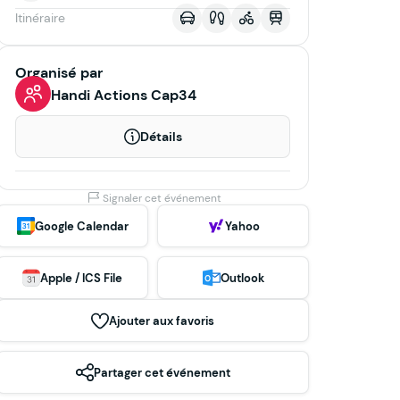
Itinéraire
Organisé par
Handi Actions Cap34
Détails
Signaler cet événement
Google Calendar
Yahoo
Apple / ICS File
Outlook
Ajouter aux favoris
Partager cet événement