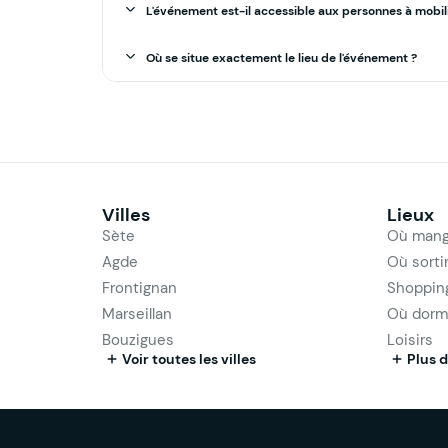
L'événement est-il accessible aux personnes à mobili
Où se situe exactement le lieu de l'événement ?
Villes
Lieux
Sète
Où mang
Agde
Où sorti
Frontignan
Shoppin
Marseillan
Où dorm
Bouzigues
Loisirs
Voir toutes les villes
Plus d