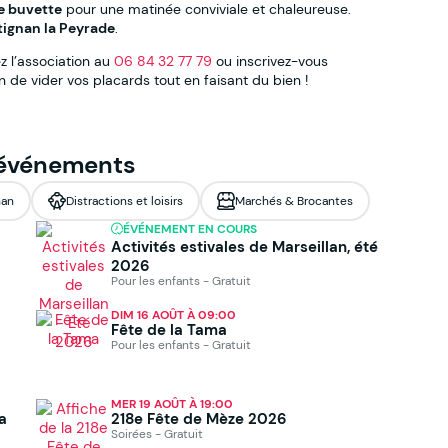
e buvette
pour une matinée conviviale et chaleureuse.
ntignan la Peyrade
.
 l’association au
06 84 32 77 79
ou inscrivez-vous
n de vider vos placards tout en faisant du bien !
 événements
nan
Distractions et loisirs
Marchés & Brocantes
ÉVÉNEMENT EN COURS
Activités estivales de Marseillan, été
2026
Pour les enfants - Gratuit
DIM 16 AOÛT À 09:00
Fête de la Tama
Pour les enfants - Gratuit
MER 19 AOÛT À 19:00
a
218e Fête de Mèze 2026
Soirées - Gratuit