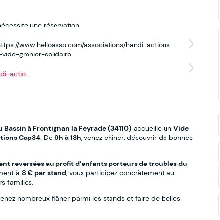
nécessite une réservation
: https://www.helloasso.com/associations/handi-actions-
ide-grenier-solidaire
i-actio...
du Bassin à Frontignan la Peyrade (34110)
accueille un
Vide
tions Cap34
. De
9h à 13h
, venez chiner, découvrir de bonnes
nt reversées au profit d’enfants porteurs de troubles du
ement à
8 € par stand
, vous participez concrètement au
s familles.
 venez nombreux flâner parmi les stands et faire de belles