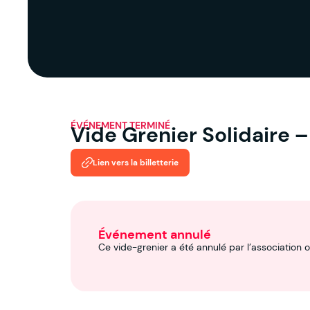
ÉVÉNEMENT TERMINÉ
Vide Grenier Solidaire 
Lien vers la billetterie
Événement annulé
Ce vide-grenier a été annulé par l’association o