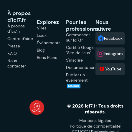
À propos
d'Ici7.fr
Explorez
Pour les
Nous
À propos
Villes
professionnels
suivre
d'Ici7.fr
Commencer
Lieux
Facebook
Centre d'aide
sur Ici7.fr
Événements
Presse
Certifié Google
Blog
"Site de lieux"
F.A.Q
Instagram
Bons Plans
S'inscrire
Nous
contacter
Documentation
YouTube
Publier un
événement
GRATUIT
© 2026 Ici7.fr Tous droits
réservés.
Mentions légales
Politique de confidentialité
CGU
CGV Professionnels