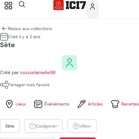
Retour aux collections
Créé il y a 2 ans
Sète
Créé par
rousselamelie98
Partager mes favoris
Lieux
Événéments
Articles
Recettes
Sète
Catégorie
Villes