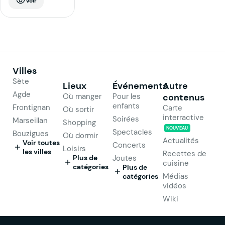
Voir
Villes
Sète
Lieux
Événements
Autre
Agde
Où manger
Pour les
contenus
enfants
Frontignan
Carte
Où sortir
interractive
Soirées
Marseillan
Shopping
NOUVEAU
Spectacles
Bouzigues
Où dormir
Actualités
Voir toutes
Concerts
Loisirs
les villes
Recettes de
Plus de
Joutes
cuisine
catégories
Plus de
Médias
catégories
vidéos
Wiki