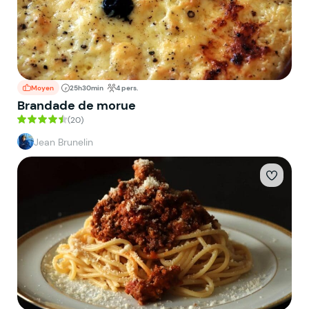
Moyen
25h30min
4 pers.
Brandade de morue
(20)
Jean Brunelin