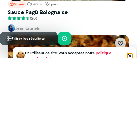
Moyen
1h20min
5 pers.
Sauce Ragù Bolognaise
(20)
Jean Brunelin
Filtrer les résultats
En utilisant ce site, vous acceptez notre
politique
de confidentialité
.
Facile
35min
2 pers.
Anchois Frits
(20)
Jean Brunelin