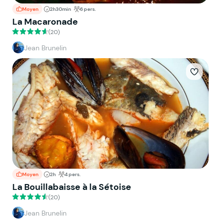
Moyen
2h30min
6 pers.
La Macaronade
(20)
Jean Brunelin
Moyen
2h
4 pers.
La Bouillabaisse à la Sétoise
(20)
Jean Brunelin