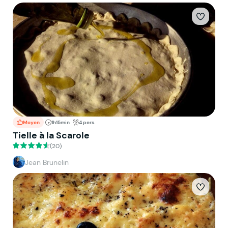
Moyen
1h15min
4 pers.
Tielle à la Scarole
(20)
Jean Brunelin