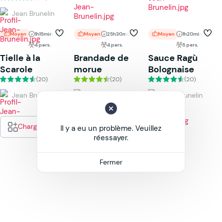
Jean Brunelin
Moyen
1h15min
Moyen
25h30min
Moyen
1h20min
4 pers.
4 pers.
5 pers.
Tielle à la
Brandade de
Sauce Ragù
Scarole
morue
Bolognaise
(20)
(20)
(20)
Jean Brunelin
Jean Brunelin
Jean Brunelin
Charger plus
Il y a eu un problème. Veuillez
réessayer.
Fermer