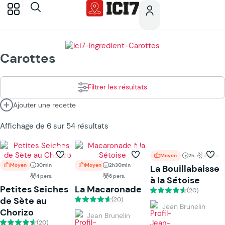
Carottes
Filtrer les résultats
Ajouter une recette
Affichage de 6 sur 54 résultats
Moyen
2h
4 pers.
Moyen
30min
Moyen
2h30min
La Bouillabaisse
4 pers.
6 pers.
à la Sétoise
Petites Seiches
La Macaronade
(20)
de Sète au
(20)
Jean Brunelin
Chorizo
Jean Brunelin
(20)