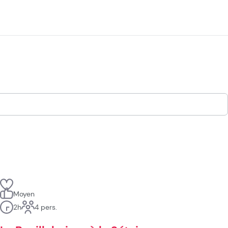
Moyen
2h
4 pers.