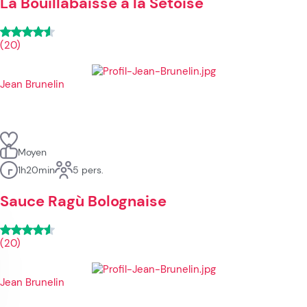
La Bouillabaisse à la Sétoise
(20)
Jean Brunelin
Moyen
1h20min
5 pers.
Sauce Ragù Bolognaise
(20)
Jean Brunelin