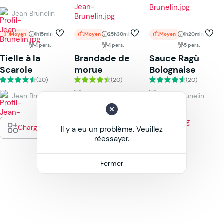
Jean Brunelin
Moyen
1h15min
Moyen
25h30min
Moyen
1h20min
4 pers.
4 pers.
5 pers.
Tielle à la
Brandade de
Sauce Ragù
Scarole
morue
Bolognaise
(20)
(20)
(20)
Jean Brunelin
Jean Brunelin
Jean Brunelin
Charger plus
Il y a eu un problème. Veuillez
réessayer.
Fermer