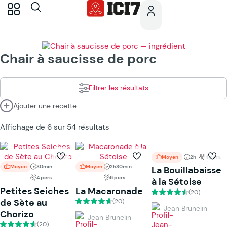
Chair à saucisse de porc
Filtrer les résultats
Ajouter une recette
Affichage de 6 sur 54 résultats
Moyen
2h
4 pers.
Moyen
30min
Moyen
2h30min
La Bouillabaisse
4 pers.
6 pers.
à la Sétoise
Petites Seiches
La Macaronade
(20)
de Sète au
(20)
Jean Brunelin
Chorizo
Jean Brunelin
(20)