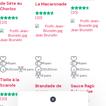
de Sète au
La Macaronade
Chorizo
(20)
(20)
(20)
Jean Brunelin
Jean Brunelin
Jean Brunelin
Moyen
Moyen
Moyen
1h15min
4 pers.
25h30min
1h20min
4 pers.
5 pers.
Tielle à la
Scarole
Brandade de
Sauce Ragù
morue
Bolognaise
(20)
(20)
(20)