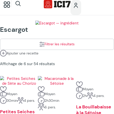
Escargot
Filtrer les résultats
Ajouter une recette
Affichage de 6 sur 54 résultats
Moyen
Moyen
Moyen
2h
4 pers.
30min
4 pers.
2h30min
La Bouillabaisse
6 pers.
Petites Seiches
à la Sétoise