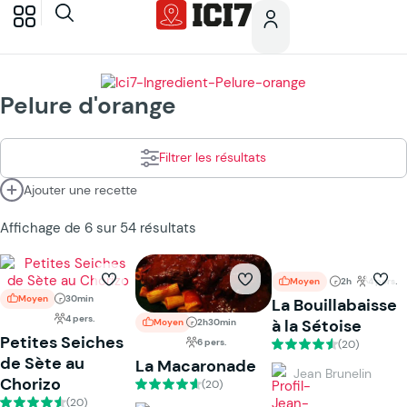
Pelure d'orange
Filtrer les résultats
Ajouter une recette
Affichage de 6 sur 54 résultats
Moyen
2h
4 pers.
Moyen
30min
La Bouillabaisse
4 pers.
à la Sétoise
Moyen
2h30min
Petites Seiches
6 pers.
(20)
de Sète au
La Macaronade
Jean Brunelin
Chorizo
(20)
(20)