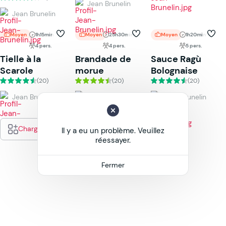
Jean Brunelin
Jean Brunelin
Moyen
1h15min
Moyen
25h30min
Moyen
1h20min
4 pers.
4 pers.
5 pers.
Tielle à la
Brandade de
Sauce Ragù
Scarole
morue
Bolognaise
(20)
(20)
(20)
Jean Brunelin
Jean Brunelin
Jean Brunelin
Charger plus
Il y a eu un problème. Veuillez
réessayer.
Fermer