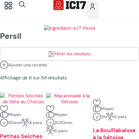
Persil
Filtrer les résultats
Ajouter une recette
Affichage de 6 sur 54 résultats
Moyen
Moyen
Moyen
2h
4 pers.
30min
4 pers.
2h30min
La Bouillabaisse
6 pers.
Petites Seiches
à la Sétoise