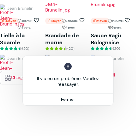
Jean Brunelin
Moyen
1h15min
Moyen
25h30min
Moyen
1h20min
4 pers.
4 pers.
5 pers.
Tielle à la
Brandade de
Sauce Ragù
Scarole
morue
Bolognaise
(20)
(20)
(20)
Jean Brunelin
Jean Brunelin
Jean Brunelin
Charger plus
Il y a eu un problème. Veuillez
réessayer.
Fermer