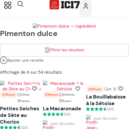
Pimenton dulce
Filtrer les résultats
Ajouter une recette
Affichage de 6 sur 54 résultats
Moyen
2h
4 pers.
Moyen
30min
Moyen
2h30min
La Bouillabaisse
4 pers.
6 pers.
à la Sétoise
Petites Seiches
La Macaronade
(20)
de Sète au
(20)
Jean Brunelin
Chorizo
Jean Brunelin
(20)