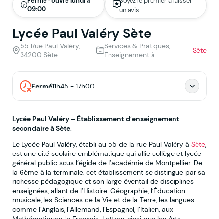
Fermé · ouvre lundi à
Soyez le premier à laisser
09:00
un avis
Lycée Paul Valéry Sète
55 Rue Paul Valéry,
Services & Pratiques,
Sète
34200 Sète
Enseignement à
Fermé
11h45 - 17h00
Lycée Paul Valéry – Établissement d’enseignement
secondaire à Sète
.
Le Lycée Paul Valéry, établi au 55 de la rue Paul Valéry à
Sète
,
est une cité scolaire emblématique qui allie collège et lycée
général public sous l’égide de l’académie de Montpellier. De
la 6ème à la terminale, cet établissement se distingue par sa
richesse pédagogique et son large éventail de disciplines
enseignées, allant de l’Histoire-Géographie, l’Éducation
musicale, les Sciences de la Vie et de la Terre, les langues
comme l’Anglais, l’Allemand, l’Espagnol, l’Italien, aux
Mathématiques, le Français-Lettres, ainsi que les Arts