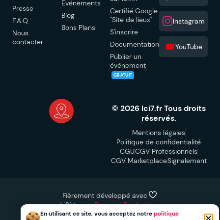
Événements
Presse
Certifié Google
Blog
"Site de lieux"
F.A.Q
Instagram
Bons Plans
S'inscrire
Nous
contacter
Documentation
YouTube
Publier un
événement
GRATUIT
© 2026 Ici7.fr Tous droits
réservés.
Mentions légales
Politique de confidentialité
CGU
CGV Professionnels
CGV Marketplace
Signalement
Fièrement développé avec
à Sète par
Dynamo Productions
En utilisant ce site, vous acceptez notre
politique