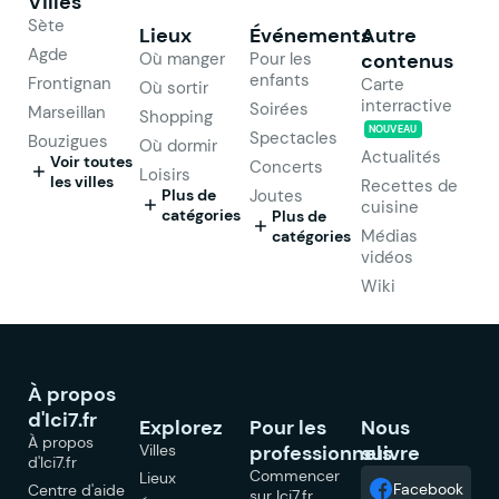
Villes
Sète
Lieux
Événements
Autre
Agde
Où manger
Pour les
contenus
enfants
Frontignan
Carte
Où sortir
interractive
Soirées
Marseillan
Shopping
NOUVEAU
Spectacles
Bouzigues
Où dormir
Actualités
Voir toutes
Concerts
Loisirs
les villes
Recettes de
Plus de
Joutes
cuisine
catégories
Plus de
Médias
catégories
vidéos
Wiki
À propos
d'Ici7.fr
Explorez
Pour les
Nous
À propos
Villes
professionnels
suivre
d'Ici7.fr
Commencer
Lieux
Facebook
Centre d'aide
sur Ici7.fr