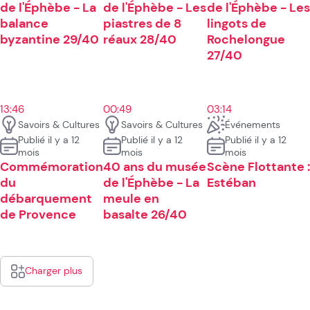
de l'Éphèbe - La
de l'Éphèbe - Les
de l'Éphèbe - Les
balance
piastres de 8
lingots de
byzantine 29/40
réaux 28/40
Rochelongue
27/40
13:46
00:49
03:14
Savoirs & Cultures
Savoirs & Cultures
Événements
Publié il y a 12
Publié il y a 12
Publié il y a 12
mois
mois
mois
Commémoration
40 ans du musée
Scène Flottante :
du
de l'Éphèbe - La
Estéban
débarquement
meule en
de Provence
basalte 26/40
Charger plus