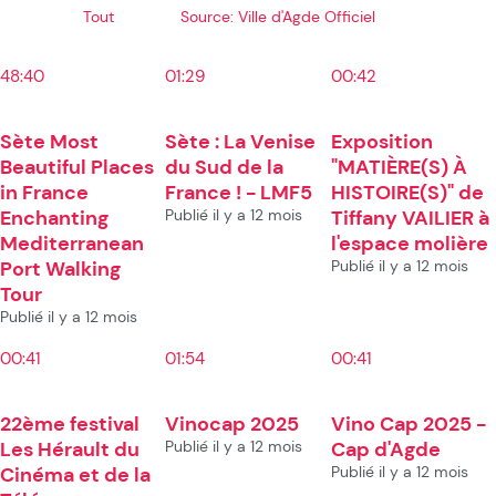
Tout
Source: Ville d'Agde Officiel
48:40
01:29
00:42
Sète Most
Sète : La Venise
Exposition
Beautiful Places
du Sud de la
"MATIÈRE(S) À
in France
France ! - LMF5
HISTOIRE(S)" de
Enchanting
Publié il y a 12 mois
Tiffany VAILIER à
Mediterranean
l'espace molière
Port Walking
Publié il y a 12 mois
Tour
Publié il y a 12 mois
00:41
01:54
00:41
22ème festival
Vinocap 2025
Vino Cap 2025 -
Les Hérault du
Publié il y a 12 mois
Cap d'Agde
Cinéma et de la
Publié il y a 12 mois