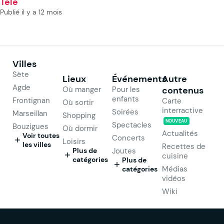
Télé
Publié il y a 12 mois
Villes
Sète
Lieux
Événements
Autre
Agde
Où manger
Pour les
contenus
enfants
Frontignan
Carte
Où sortir
interractive
Soirées
Marseillan
Shopping
NOUVEAU
Spectacles
Bouzigues
Où dormir
Actualités
Voir toutes
Concerts
Loisirs
les villes
Recettes de
Plus de
Joutes
cuisine
catégories
Plus de
Médias
catégories
vidéos
Wiki