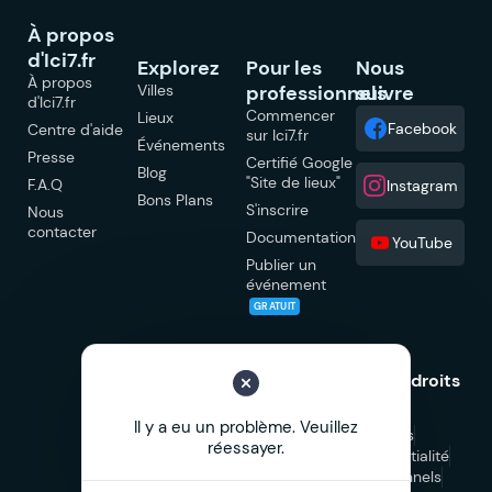
À propos
d'Ici7.fr
Explorez
Pour les
Nous
À propos
Villes
professionnels
suivre
d'Ici7.fr
Commencer
Lieux
Facebook
Centre d'aide
sur Ici7.fr
Événements
Presse
Certifié Google
Blog
"Site de lieux"
F.A.Q
Instagram
Bons Plans
S'inscrire
Nous
contacter
Documentation
YouTube
Publier un
événement
GRATUIT
© 2026 Ici7.fr Tous droits
réservés.
Il y a eu un problème. Veuillez
Mentions légales
réessayer.
Politique de confidentialité
CGU
CGV Professionnels