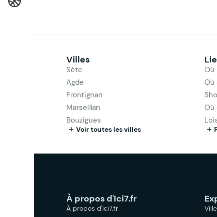
Villes
Li
Sète
Où 
Agde
Où 
Frontignan
Sho
Marseillan
Où 
Bouzigues
Loi
Voir toutes les villes
À propos d'Ici7.fr
Ex
À propos d'Ici7.fr
Vill