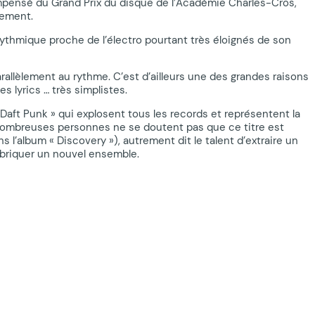
récompensé du Grand Prix du disque de l’Académie Charles-Cros,
iement.
rythmique proche de l’électro pourtant très éloignés de son
rallèlement au rythme. C’est d’ailleurs une des grandes raisons
s lyrics … très simplistes.
ft Punk » qui explosent tous les records et représentent la
 de nombreuses personnes ne se doutent pas que ce titre est
 l’album « Discovery »), autrement dit le talent d’extraire un
fabriquer un nouvel ensemble.