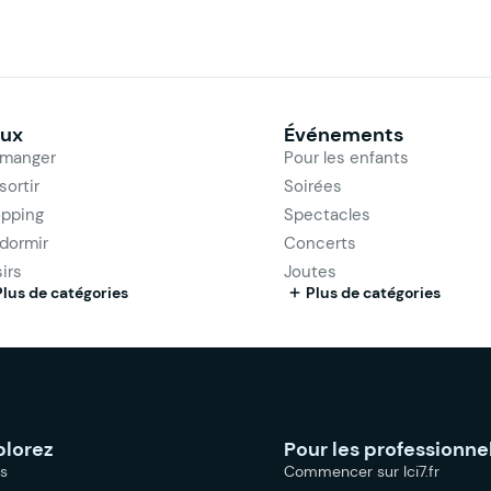
eux
Événements
manger
Pour les enfants
sortir
Soirées
pping
Spectacles
dormir
Concerts
sirs
Joutes
Plus de catégories
Plus de catégories
plorez
Pour les professionne
es
Commencer sur Ici7.fr