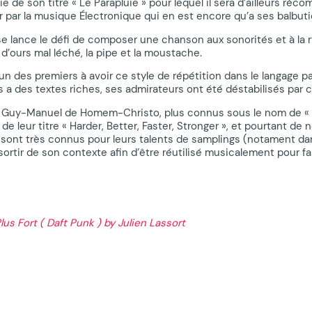
tie de son titre « Le Parapluie » pour lequel il sera d’ailleurs 
par la musique Électronique qui en est encore qu’a ses balbut
 se lance le défi de composer une chanson aux sonorités et à la 
 d’ours mal léché, la pipe et la moustache.
n des premiers à avoir ce style de répétition dans le langage pa
 a des textes riches, ses admirateurs ont été déstabilisés par ce
t Guy-Manuel de Homem-Christo, plus connus sous le nom de « Da
é de leur titre « Harder, Better, Faster, Stronger », et pourtant
 sont très connus pour leurs talents de samplings (notament dans
 sortir de son contexte afin d’être réutilisé musicalement pour 
us Fort ( Daft Punk ) by Julien Lassort