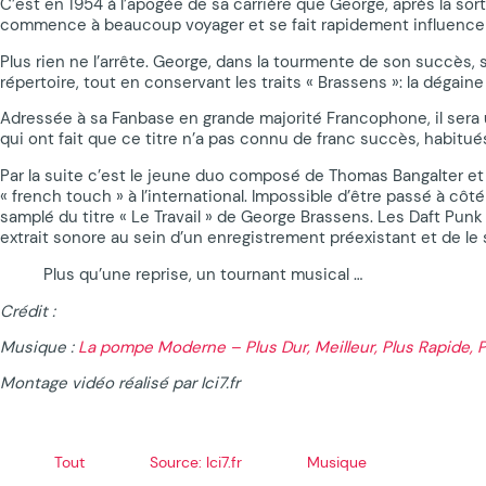
C’est en 1954 à l’apogée de sa carrière que George, après la sor
commence à beaucoup voyager et se fait rapidement influencer 
Plus rien ne l’arrête. George, dans la tourmente de son succès,
répertoire, tout en conservant les traits « Brassens »: la dégaine
Adressée à sa Fanbase en grande majorité Francophone, il sera u
qui ont fait que ce titre n’a pas connu de franc succès, habitués
Par la suite c’est le jeune duo composé de Thomas Bangalter e
« french touch » à l’international. Impossible d’être passé à côt
samplé du titre « Le Travail » de George Brassens. Les Daft Punk
extrait sonore au sein d’un enregistrement préexistant et de le
Plus qu’une reprise, un tournant musical …
Crédit :
Musique :
La pompe Moderne – Plus Dur, Meilleur, Plus Rapide, Pl
Montage vidéo réalisé par Ici7.fr
Tout
Source: Ici7.fr
Musique