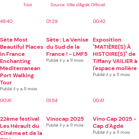
Tout
Source: Ville d'Agde Officiel
48:40
01:29
00:42
Sète Most
Sète : La Venise
Exposition
Beautiful Places
du Sud de la
"MATIÈRE(S) À
in France
France ! - LMF5
HISTOIRE(S)" de
Enchanting
Publié il y a 11 mois
Tiffany VAILIER à
Mediterranean
l'espace molière
Port Walking
Publié il y a 11 mois
Tour
Publié il y a 11 mois
00:41
01:54
00:41
22ème festival
Vinocap 2025
Vino Cap 2025 -
Les Hérault du
Publié il y a 11 mois
Cap d'Agde
Cinéma et de la
Publié il y a 11 mois