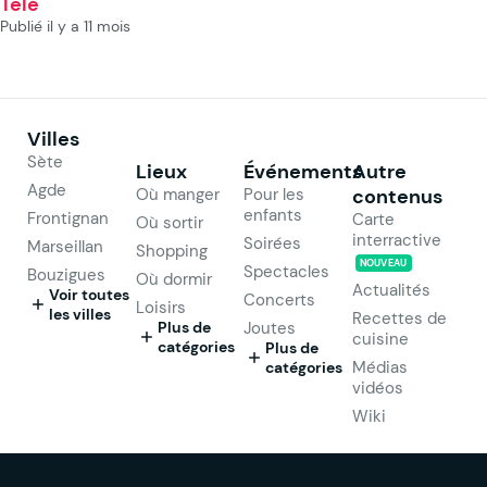
Télé
Publié il y a 11 mois
Villes
Sète
Lieux
Événements
Autre
Agde
Où manger
Pour les
contenus
enfants
Frontignan
Carte
Où sortir
interractive
Soirées
Marseillan
Shopping
NOUVEAU
Spectacles
Bouzigues
Où dormir
Actualités
Voir toutes
Concerts
Loisirs
les villes
Recettes de
Plus de
Joutes
cuisine
catégories
Plus de
Médias
catégories
vidéos
Wiki