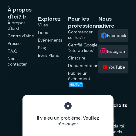
À propos
d'Ici7.fr
Explorez
Pour les
Nous
À propos
Villes
professionnels
suivre
d'Ici7.fr
Commencer
Lieux
Facebook
Centre d'aide
sur Ici7.fr
Événements
Presse
Certifié Google
Blog
"Site de lieux"
F.A.Q
Instagram
Bons Plans
S'inscrire
Nous
contacter
Documentation
YouTube
Publier un
événement
GRATUIT
© 2026 Ici7.fr Tous droits
réservés.
Il y a eu un problème. Veuillez
Mentions légales
réessayer.
Politique de confidentialité
CGU
CGV Professionnels