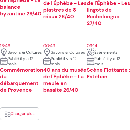
de l'Éphèbe - La
de l'Éphèbe - Les
de l'Éphèbe - Les
balance
piastres de 8
lingots de
byzantine 29/40
réaux 28/40
Rochelongue
27/40
13:46
00:49
03:14
Savoirs & Cultures
Savoirs & Cultures
Événements
Publié il y a 12
Publié il y a 12
Publié il y a 12
mois
mois
mois
Commémoration
40 ans du musée
Scène Flottante :
du
de l'Éphèbe - La
Estéban
débarquement
meule en
de Provence
basalte 26/40
Charger plus