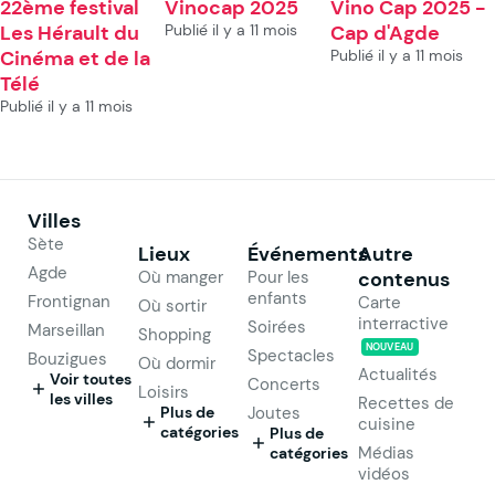
22ème festival
Vinocap 2025
Vino Cap 2025 -
Les Hérault du
Publié il y a 11 mois
Cap d'Agde
Cinéma et de la
Publié il y a 11 mois
Télé
Publié il y a 11 mois
Villes
Sète
Lieux
Événements
Autre
Agde
Où manger
Pour les
contenus
enfants
Frontignan
Carte
Où sortir
interractive
Soirées
Marseillan
Shopping
NOUVEAU
Spectacles
Bouzigues
Où dormir
Actualités
Voir toutes
Concerts
Loisirs
les villes
Recettes de
Plus de
Joutes
cuisine
catégories
Plus de
Médias
catégories
vidéos