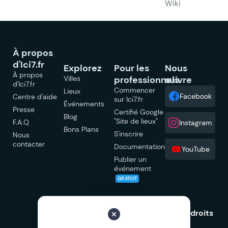
Wiki
À propos
d'Ici7.fr
Explorez
Pour les
Nous
À propos
Villes
professionnels
suivre
d'Ici7.fr
Commencer
Lieux
Facebook
Centre d'aide
sur Ici7.fr
Événements
Presse
Certifié Google
Blog
"Site de lieux"
F.A.Q
Instagram
Bons Plans
S'inscrire
Nous
contacter
Documentation
YouTube
Publier un
événement
GRATUIT
© 2026 Ici7.fr Tous droits
réservés.