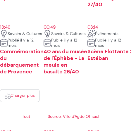
27/40
13:46
00:49
03:14
Savoirs & Cultures
Savoirs & Cultures
Événements
Publié il y a 12
Publié il y a 12
Publié il y a 12
mois
mois
mois
Commémoration
40 ans du musée
Scène Flottante :
du
de l'Éphèbe - La
Estéban
débarquement
meule en
de Provence
basalte 26/40
Charger plus
Tout
Source: Ville d'Agde Officiel