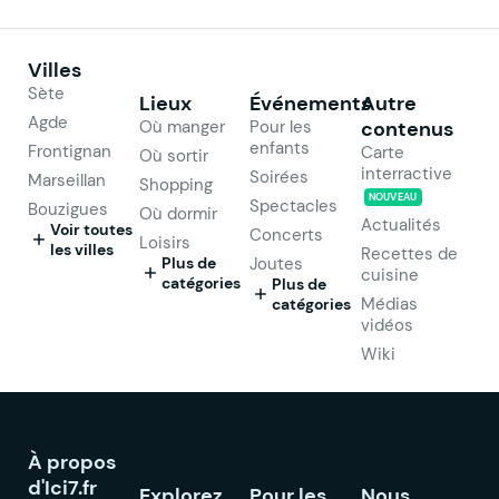
Villes
Sète
Lieux
Événements
Autre
Agde
Où manger
Pour les
contenus
enfants
Frontignan
Carte
Où sortir
interractive
Soirées
Marseillan
Shopping
NOUVEAU
Spectacles
Bouzigues
Où dormir
Actualités
Voir toutes
Concerts
Loisirs
les villes
Recettes de
Plus de
Joutes
cuisine
catégories
Plus de
Médias
catégories
vidéos
Wiki
À propos
d'Ici7.fr
Explorez
Pour les
Nous