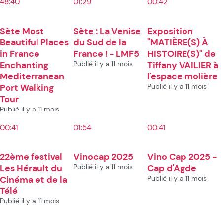
48:40
01:29
00:42
Sète Most
Sète : La Venise
Exposition
Beautiful Places
du Sud de la
"MATIÈRE(S) À
in France
France ! - LMF5
HISTOIRE(S)" de
Enchanting
Publié il y a 11 mois
Tiffany VAILIER à
Mediterranean
l'espace molière
Port Walking
Publié il y a 11 mois
Tour
Publié il y a 11 mois
00:41
01:54
00:41
22ème festival
Vinocap 2025
Vino Cap 2025 -
Les Hérault du
Publié il y a 11 mois
Cap d'Agde
Cinéma et de la
Publié il y a 11 mois
Télé
Publié il y a 11 mois