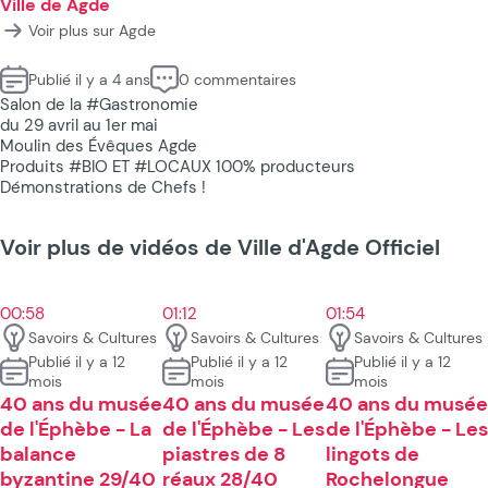
Ville de Agde
Voir plus sur Agde
Publié il y a 4 ans
0 commentaires
Salon de la #Gastronomie
du 29 avril au 1er mai
Moulin des Évêques Agde
Produits #BIO ET #LOCAUX 100% producteurs
Démonstrations de Chefs !
Voir plus de vidéos de Ville d'Agde Officiel
00:58
01:12
01:54
Savoirs & Cultures
Savoirs & Cultures
Savoirs & Cultures
Publié il y a 12
Publié il y a 12
Publié il y a 12
mois
mois
mois
40 ans du musée
40 ans du musée
40 ans du musée
de l'Éphèbe - La
de l'Éphèbe - Les
de l'Éphèbe - Les
balance
piastres de 8
lingots de
byzantine 29/40
réaux 28/40
Rochelongue