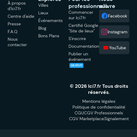
À propos
Villes
professionnels
suivre
d'Ici7.fr
Commencer
Lieux
Facebook
Centre d'aide
sur Ici7.fr
Événements
Presse
Certifié Google
Blog
"Site de lieux"
F.A.Q
Instagram
Bons Plans
S'inscrire
Nous
contacter
Documentation
YouTube
Publier un
événement
GRATUIT
© 2026 Ici7.fr Tous droits
réservés.
Mentions légales
Politique de confidentialité
CGU
CGV Professionnels
CGV Marketplace
Signalement