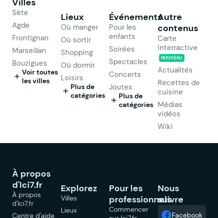
Villes
Sète
Lieux
Événements
Autre
Agde
Où manger
Pour les
contenus
enfants
Frontignan
Carte
Où sortir
interractive
Soirées
Marseillan
Shopping
NOUVEAU
Spectacles
Bouzigues
Où dormir
Actualités
Voir toutes
Concerts
Loisirs
les villes
Recettes de
Plus de
Joutes
cuisine
catégories
Plus de
Médias
catégories
vidéos
Wiki
À propos
d'Ici7.fr
Explorez
Pour les
Nous
À propos
Villes
professionnels
suivre
d'Ici7.fr
Commencer
Lieux
Facebook
Centre d'aide
sur Ici7.fr