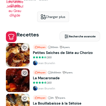
Charger plus
Recettes
Recherche avancée
Moyen
30min
4 pers.
Petites Seiches de Sète au Chorizo
(20)
Jean Brunelin
Moyen
2h30min
6 pers.
La Macaronade
(20)
Jean Brunelin
Moyen
2h
4 pers.
La Bouillabaisse à la Sétoise