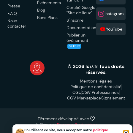
Événements
Presse
Certifié Google
Blog
"Site de lieux"
F.A.Q
Instagram
Bons Plans
S'inscrire
Nous
contacter
Documentation
YouTube
Publier un
événement
GRATUIT
© 2026 Ici7.fr Tous droits
réservés.
Mentions légales
Politique de confidentialité
CGU
CGV Professionnels
CGV Marketplace
Signalement
Fièrement développé avec
à Sète par
Dynamo Productions
En utilisant ce site, vous acceptez notre
politique