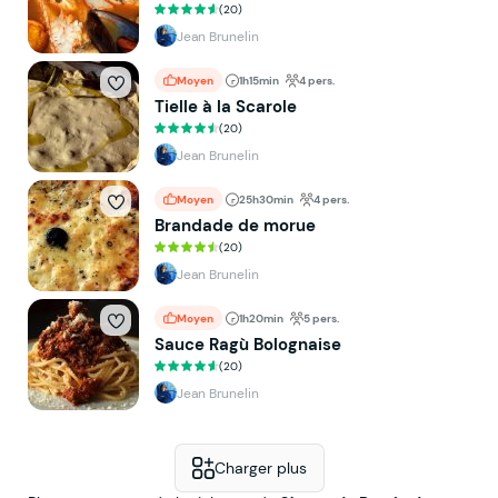
(20)
Jean Brunelin
Moyen
1h15min
4 pers.
Tielle à la Scarole
(20)
Jean Brunelin
Moyen
25h30min
4 pers.
Brandade de morue
(20)
Jean Brunelin
Moyen
1h20min
5 pers.
Sauce Ragù Bolognaise
(20)
Jean Brunelin
Charger plus