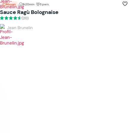
Moyen
1h20min
5 pers.
Sauce Ragù Bolognaise
(20)
Jean Brunelin