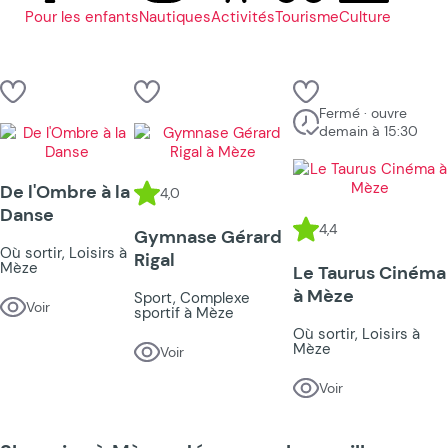
Pour les enfants
Nautiques
Activités
Tourisme
Culture
Fermé · ouvre
demain à 15:30
De l'Ombre à la
4,0
Danse
4,4
Gymnase Gérard
Où sortir, Loisirs à
Rigal
Mèze
Le Taurus Cinéma
à Mèze
Sport, Complexe
Voir
sportif à Mèze
Où sortir, Loisirs à
Mèze
Voir
Voir