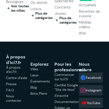
Spectacles
Bouzigues
Où dormir
Actualités
Voir toutes
Concerts
Loisirs
les villes
Recettes de
Plus de
Joutes
cuisine
catégories
Plus de
Médias
catégories
vidéos
Wiki
À propos
d'Ici7.fr
Explorez
Pour les
Nous
À propos
Villes
professionnels
suivre
d'Ici7.fr
Commencer
Lieux
Facebook
Centre d'aide
sur Ici7.fr
Événements
Presse
Certifié Google
Blog
"Site de lieux"
F.A.Q
Instagram
Bons Plans
S'inscrire
Nous
contacter
Documentation
YouTube
Publier un