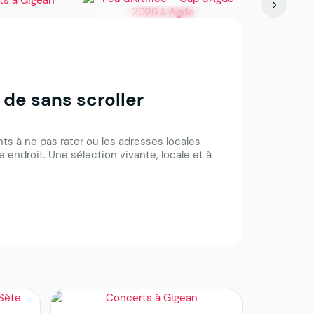
Agde
Sète
 Gigean
Feu d'Artifice Agde –
Où manger
Cap d'Agde 2026
coquillage
 de sans scroller
s à ne pas rater ou les adresses locales
 endroit. Une sélection vivante, locale et à