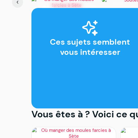
Sète
Sète
Où manger des moules
Joutes à Sèt
farcies à Sète
calendrier 2
horaires et o
Ces sujets semblent
vous intéresser
Vous êtes à
? Voici ce q