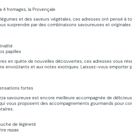
la 4 fromages, la Provençale
 légumes et des saveurs végétales, ces adresses ont pensé à t
us surprendre par des combinaisons savoureuses et originales qui
inalité
s papilles
inaires en quête de nouvelles découvertes, ces adresses vous ré
fums envoûtants et aux notes exotiques. Laissez-vous emporter p
ensations fortes
zza savoureuse est encore meilleure accompagnée de délicieuse
qui vous proposent des accompagnements gourmands pour complé
taires.
ouche de légèreté
tre repas