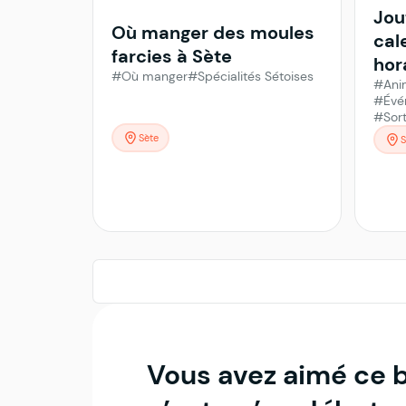
Jou
Où manger des moules
cal
farcies à Sète
hora
#Où manger
#Spécialités Sétoises
#Ani
#Évé
#Sort
Sète
S
Vous avez aimé ce 