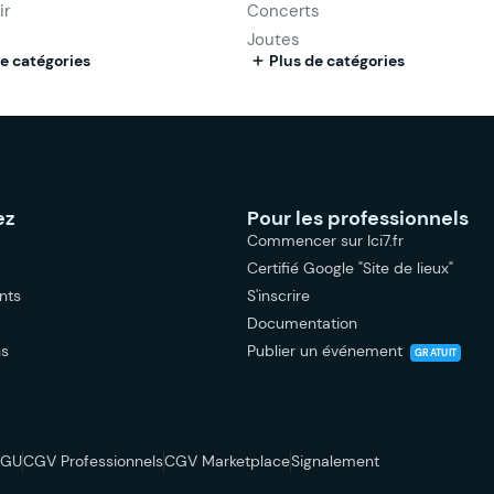
ir
Concerts
Joutes
e catégories
Plus de catégories
ez
Pour les professionnels
Commencer sur Ici7.fr
Certifié Google "Site de lieux"
nts
S'inscrire
Documentation
ns
Publier un événement
GRATUIT
CGU
CGV Professionnels
CGV Marketplace
Signalement