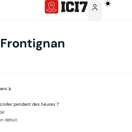
 Frontignan
lans à
scroller pendant des heures ?
oir
un début.