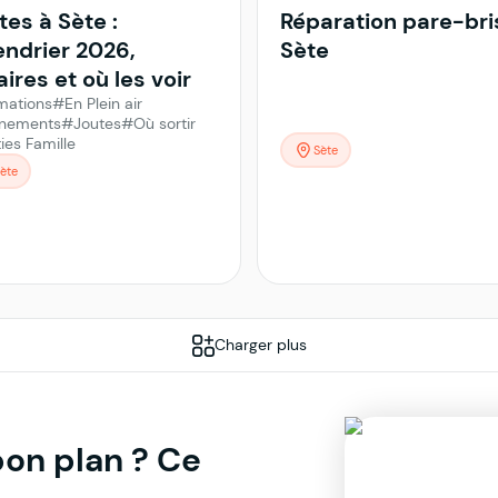
tes à Sète :
Réparation pare-bri
endrier 2026,
Sète
ires et où les voir
mations
#En Plein air
nements
#Joutes
#Où sortir
ies Famille
Sète
ète
Charger plus
bon plan ? Ce