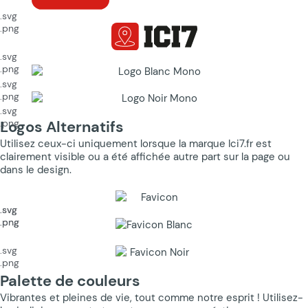
.svg
.png
.svg
.png
.svg
.png
.svg
.png
Logos Alternatifs
Utilisez ceux-ci uniquement lorsque la marque Ici7.fr est
clairement visible ou a été affichée autre part sur la page ou
dans le design.
.svg
.svg
.png
.png
.svg
.png
Palette de couleurs
Vibrantes et pleines de vie, tout comme notre esprit ! Utilisez-