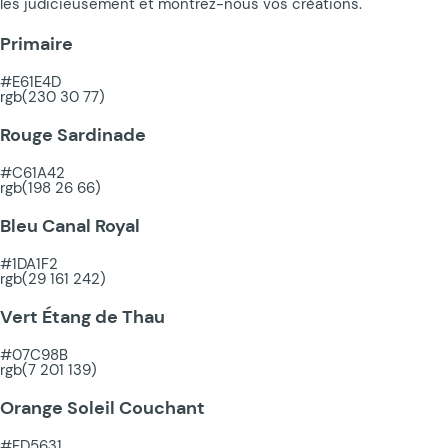
les judicieusement et montrez-nous vos créations.
Primaire
#E61E4D
rgb(230 30 77)
Rouge Sardinade
#C61A42
rgb(198 26 66)
Bleu Canal Royal
#1DA1F2
rgb(29 161 242)
Vert Étang de Thau
#07C98B
rgb(7 201 139)
Orange Soleil Couchant
#FD5631