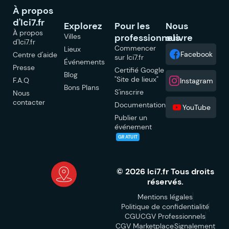
À propos
d'Ici7.fr
Explorez
Pour les
Nous
À propos
Villes
professionnels
suivre
d'Ici7.fr
Commencer
Lieux
Facebook
Centre d'aide
sur Ici7.fr
Événements
Presse
Certifié Google
Blog
"Site de lieux"
F.A.Q
Instagram
Bons Plans
S'inscrire
Nous
contacter
Documentation
YouTube
Publier un
événement
GRATUIT
© 2026 Ici7.fr Tous droits
réservés.
Mentions légales
Politique de confidentialité
CGU
CGV Professionnels
CGV Marketplace
Signalement