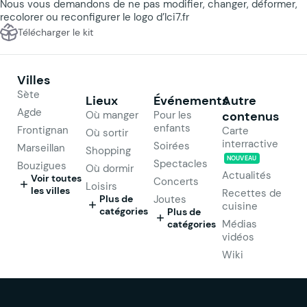
Nous vous demandons de ne pas modifier, changer, déformer,
recolorer ou reconfigurer le logo d’Ici7.fr
Télécharger le kit
Villes
Sète
Lieux
Événements
Autre
Agde
Où manger
Pour les
contenus
enfants
Frontignan
Carte
Où sortir
interractive
Soirées
Marseillan
Shopping
NOUVEAU
Spectacles
Bouzigues
Où dormir
Actualités
Voir toutes
Concerts
Loisirs
les villes
Recettes de
Plus de
Joutes
cuisine
catégories
Plus de
Médias
catégories
vidéos
Wiki