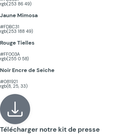
rgb(253 86 49)
Jaune Mimosa
#FDBC31
rgb(253 188 49)
Rouge Tielles
#FF003A
rgb(255 0 58)
Noir Encre de Seiche
#081921
rgb(8, 25, 33)
Télécharger notre kit de presse