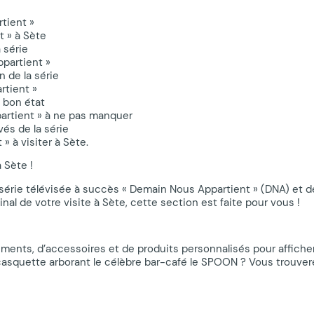
rtient »
t » à Sète
 série
ppartient »
 de la série
rtient »
 bon état
artient » à ne pas manquer
vés de la série
 à visiter à Sète.
 Sète !
érie télévisée à succès « Demain Nous Appartient » (DNA) et de
nal de votre visite à Sète, cette section est faite pour vous !
ents, d’accessoires et de produits personnalisés pour afficher
ne casquette arborant le célèbre bar-café le SPOON ? Vous trou