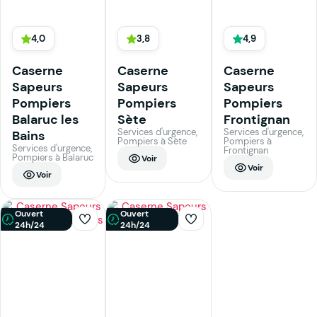
4,0
3,8
4,9
Caserne
Caserne
Caserne
Sapeurs
Sapeurs
Sapeurs
Pompiers
Pompiers
Pompiers
Balaruc les
Sète
Frontignan
Services d'urgence,
Services d'urgence,
Bains
Pompiers à Sète
Pompiers à
Services d'urgence,
Frontignan
Pompiers à Balaruc
Voir
Voir
Voir
Ouvert
Ouvert
24h/24
24h/24