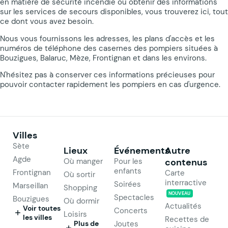
en matière de sécurité incendie ou obtenir des informations
sur les services de secours disponibles, vous trouverez ici, tout
ce dont vous avez besoin.
Nous vous fournissons les adresses, les plans d'accès et les
numéros de téléphone des casernes des pompiers situées à
Bouzigues, Balaruc, Mèze, Frontignan et dans les environs.
N'hésitez pas à conserver ces informations précieuses pour
pouvoir contacter rapidement les pompiers en cas d'urgence.
Villes
Sète
Lieux
Événements
Autre
Agde
Où manger
Pour les
contenus
enfants
Frontignan
Carte
Où sortir
interractive
Soirées
Marseillan
Shopping
NOUVEAU
Spectacles
Bouzigues
Où dormir
Actualités
Voir toutes
Concerts
Loisirs
les villes
Recettes de
Plus de
Joutes