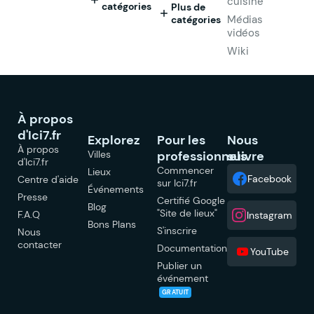
cuisine
catégories
Plus de
Médias
catégories
vidéos
Wiki
À propos
d'Ici7.fr
Explorez
Pour les
Nous
À propos
Villes
professionnels
suivre
d'Ici7.fr
Commencer
Lieux
Facebook
Centre d'aide
sur Ici7.fr
Événements
Presse
Certifié Google
Blog
"Site de lieux"
F.A.Q
Instagram
Bons Plans
S'inscrire
Nous
contacter
Documentation
YouTube
Publier un
événement
GRATUIT