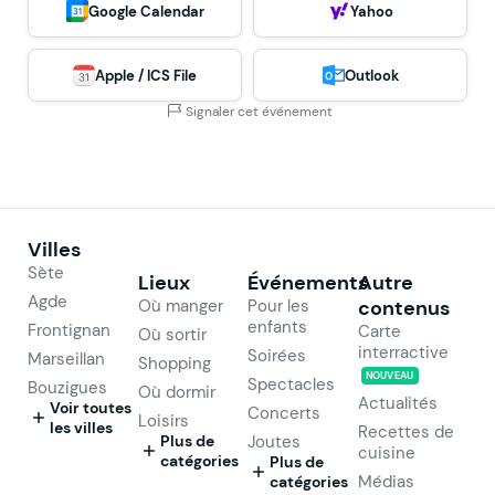
Google Calendar
Yahoo
Apple / ICS File
Outlook
Signaler cet événement
Villes
Sète
Lieux
Événements
Autre
Agde
Où manger
Pour les
contenus
enfants
Frontignan
Carte
Où sortir
interractive
Soirées
Marseillan
Shopping
NOUVEAU
Spectacles
Bouzigues
Où dormir
Actualités
Voir toutes
Concerts
Loisirs
les villes
Recettes de
Plus de
Joutes
cuisine
catégories
Plus de
Médias
catégories