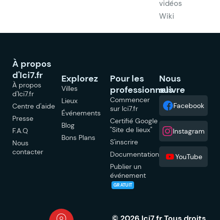
vidéos
Wiki
À propos
d'Ici7.fr
Explorez
Pour les
Nous
À propos
Villes
professionnels
suivre
d'Ici7.fr
Commencer
Lieux
Facebook
Centre d'aide
sur Ici7.fr
Événements
Presse
Certifié Google
Blog
"Site de lieux"
F.A.Q
Instagram
Bons Plans
S'inscrire
Nous
contacter
Documentation
YouTube
Publier un
événement
GRATUIT
© 2026 Ici7.fr Tous droits