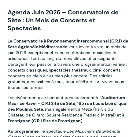
Agenda Juin 2026 – Conservatoire de
Sète : Un Mois de Concerts et
Spectacles
Le
Conservatoire à Rayonnement Intercommunal (C.R.I) de
Sète Agglopôle Méditerranée
vous invite à vivre un mois de
juin 2026 exceptionnel, riche en émotions musicales et
artistiques. Tout au long du mois, élèves et enseignants
partagent leur passion à travers une programmation variée :
concerts classiques, spectacles théâtraux, ciné-concerts,
concerts en plein air et bien plus encore. Des soirées
gratuites, accessibles à tous, pour célébrer l’art vivant sous
toutes ses formes.
Les événements se tiennent principalement à l’
Auditorium
Maurice Ravel – C.R.I Site de Sète, 165 rue Louis Izoird, quai
des Moulins, Sète
, mais également à Mèze (Parvis du
Château de Girard, Square Résidence Frédéric Mistral) et à
Frontignan (C.R.I Site de Frontignan)
.
Au programme :
le spectacle
Les Musiciens de Brême
, le
Carnaval des Animaux de Saint-Saëns
, le ciné-concert