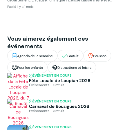
département. En cause : un risque incendie classé très élevé,
plusieurs départs de feu recensés ces derniers jours, et un incendie
Publié il y a 1 mois
toujours actif à Carlencas-et-Levas qui mobilise fortement les
pompiers du […]
Vous aimerez également ces
événements
Agenda de la semaine
Gratuit
Poussan
Pour les enfants
Distractions et loisirs
ÉVÉNEMENT EN COURS
Fête Locale de Loupian 2026
Événements - Gratuit
ÉVÉNEMENT EN COURS
Carnaval de Bouzigues 2026
Événements - Gratuit
ÉVÉNEMENT EN COURS