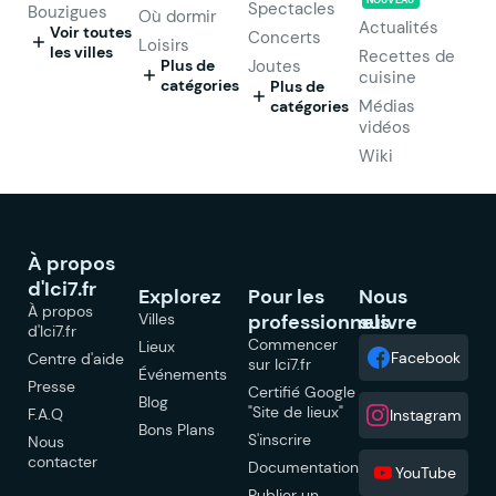
NOUVEAU
Spectacles
Bouzigues
Où dormir
Actualités
Voir toutes
Concerts
Loisirs
les villes
Recettes de
Plus de
Joutes
cuisine
catégories
Plus de
Médias
catégories
vidéos
Wiki
À propos
d'Ici7.fr
Explorez
Pour les
Nous
À propos
Villes
professionnels
suivre
d'Ici7.fr
Commencer
Lieux
Facebook
Centre d'aide
sur Ici7.fr
Événements
Presse
Certifié Google
Blog
"Site de lieux"
F.A.Q
Instagram
Bons Plans
S'inscrire
Nous
contacter
Documentation
YouTube
Publier un