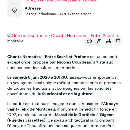
https://www.facebook.com/saintfelix.abbaye
Adresse
La Languedocienne, 34770 Gigean, France
Voir sur la map
Itinéraire
Chants Nomades – Entre Sacré et Profane
est un concert
exceptionnel proposé par
Nicolas Courdeau
, artiste aux
confluences des cultures du monde.
Le
samedi 6 juin 2026 à 20h30
, laissez-vous emporter par
un voyage musical unique mêlant chants sacrés et profanes
de toutes les traditions, accompagnés par les sonorités
envoûtantes du
luth oriental et de la guitare
.
Le cadre est tout aussi magique que la musique : l’
Abbaye
Saint-Félix de Montceau
, monument bénédictin fondé en
1092, nichée au cœur du
Massif de la Gardiole
à
Gigean
(Rue des Jassettes)
. Ce joyau architectural surplombant
l’étang de Thau offre une acoustique et une atmosphère