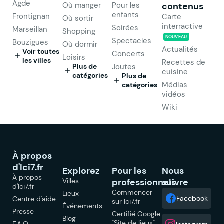
Agde
Où manger
Pour les
contenus
enfants
Frontignan
Carte
Où sortir
interractive
Soirées
Marseillan
Shopping
NOUVEAU
Spectacles
Bouzigues
Où dormir
Actualités
Voir toutes
Concerts
Loisirs
les villes
Recettes de
Plus de
Joutes
cuisine
catégories
Plus de
Médias
catégories
vidéos
Wiki
À propos
d'Ici7.fr
Explorez
Pour les
Nous
À propos
Villes
professionnels
suivre
d'Ici7.fr
Commencer
Lieux
Facebook
Centre d'aide
sur Ici7.fr
Événements
Presse
Certifié Google
Blog
"Site de lieux"