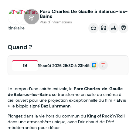
Parc Charles De Gaulle à Balaruc-les-
Voir sur la map
Bains
+19
Plus d'informations
Itinéraire
Quand ?
19
19 août 2026 21h30 à 23h45
Le temps d’une soirée estivale, le
Parc Charles-de-Gaulle
de Balaruc-les-Bains
se transforme en salle de cinéma à
ciel ouvert pour une projection exceptionnelle du film
« Elvis
»
, le biopic signé
Baz Luhrmann
.
Plongez dans la vie hors du commun du
King of Rock’n’Roll
dans une atmosphère unique, avec l’air chaud de l’été
méditerranéen pour décor.