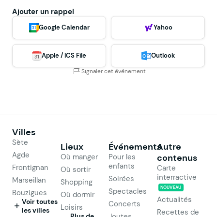
Ajouter un rappel
Google Calendar
Yahoo
Apple / ICS File
Outlook
Signaler cet événement
Villes
Sète
Lieux
Événements
Autre
Agde
Où manger
Pour les
contenus
enfants
Frontignan
Carte
Où sortir
interractive
Soirées
Marseillan
Shopping
NOUVEAU
Spectacles
Bouzigues
Où dormir
Actualités
Voir toutes
Concerts
Loisirs
les villes
Recettes de
Plus de
Joutes