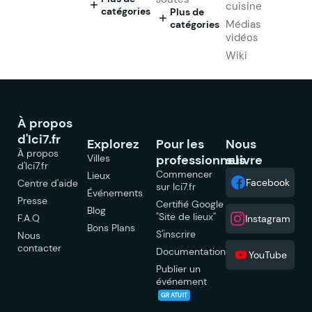
cuisine
catégories
Plus de
Médias
catégories
vidéos
Wiki
À propos
d'Ici7.fr
Explorez
Pour les
Nous
À propos
Villes
professionnels
suivre
d'Ici7.fr
Commencer
Lieux
Facebook
Centre d'aide
sur Ici7.fr
Événements
Presse
Certifié Google
Blog
"Site de lieux"
F.A.Q
Instagram
Bons Plans
S'inscrire
Nous
contacter
Documentation
YouTube
Publier un
événement
GRATUIT