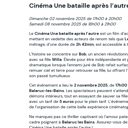
Cinéma Une bataille après l’autr
Dimanche 02 novembre 2025 de 17h00 à 20h00
Samedi 08 novembre 2025 de 18h00 à 21h00
Le
Cinéma Une bataille après l’autre
est un film d’a
mettant en vedette des acteurs de renom tels que
L
métrage, d’une durée de
2h 42min
, est accessible à
L’histoire se concentre sur
Bob
, un ancien révolution
avec sa fille
Willa
. Élevée pour être indépendante et 
dramatique lorsque l’ennemi juré de Bob refait surf
remuer ciel et terre pour retrouver sa fille, lui offrant
son passé tumultueux.
Cet événement a lieu le
2 novembre 2025
, de
17h00 
Balaruc-les-Bains
. Les spectateurs peuvent s’atten
démons intérieurs, tout en essayant de sauver sa fille.
avec un tarif de
5 euros
pour le plein tarif. L’événem
de l’organisation de cette belle expérience cinémato
Ne manquez pas ce thriller captivant où l’amour pat
cadre poignant à
Balaruc les Bains
. Assurez-vous de 
Cinéma Une bataille après l’autre !