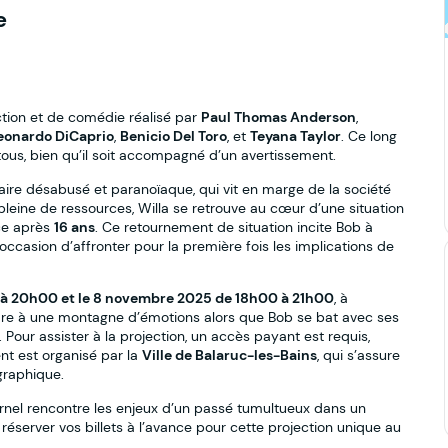
e
ction et de comédie réalisé par
Paul Thomas Anderson
,
eonardo DiCaprio
,
Benicio Del Toro
, et
Teyana Taylor
. Ce long
 tous, bien qu’il soit accompagné d’un avertissement.
naire désabusé et paranoïaque, qui vit en marge de la société
pleine de ressources, Willa se retrouve au cœur d’une situation
ace après
16 ans
. Ce retournement de situation incite Bob à
 l’occasion d’affronter pour la première fois les implications de
à 20h00 et le 8 novembre 2025 de 18h00 à 21h00
, à
dre à une montagne d’émotions alors que Bob se bat avec ses
 Pour assister à la projection, un accès payant est requis,
ent est organisé par la
Ville de Balaruc-les-Bains
, qui s’assure
graphique.
ernel rencontre les enjeux d’un passé tumultueux dans un
réserver vos billets à l’avance pour cette projection unique au