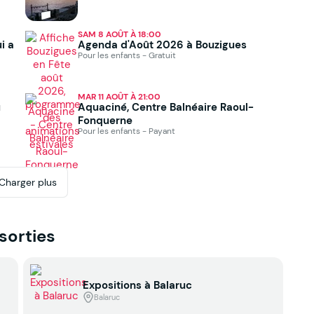
SAM 8 AOÛT À 18:00
i a
Agenda d'Août 2026 à Bouzigues
Pour les enfants - Gratuit
MAR 11 AOÛT À 21:00
u
Aquaciné, Centre Balnéaire Raoul-
Fonquerne
Pour les enfants - Payant
Charger plus
 sorties
Expositions à Balaruc
Balaruc