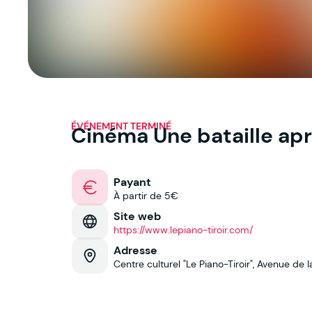
ÉVÉNEMENT TERMINÉ
Cinéma Une bataille apr
Payant
À partir de 5€
Site web
https://www.lepiano-tiroir.com/
Adresse
Centre culturel "Le Piano-Tiroir", Avenue de l