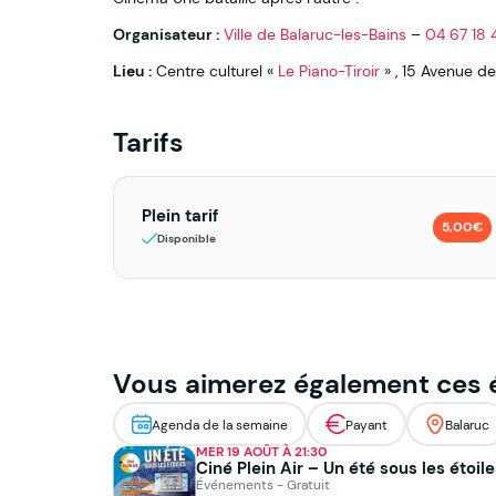
Organisateur :
Ville de Balaruc-les-Bains
–
04 67 18 
Lieu :
Centre culturel «
Le Piano-Tiroir
» , 15
Avenue de
Tarifs
Plein tarif
5,00€
Disponible
Vous aimerez également ces
Agenda de la semaine
Payant
Balaruc
MER 19 AOÛT À 21:30
Ciné Plein Air – Un été sous les étoil
Événements - Gratuit