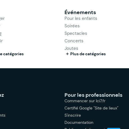
Événements
er
Pour les enfants
r
Soirées
g
Spectacles
ir
Concerts
Joutes
e catégories
Plus de catégories
ez
Pour les professionnels
Commencer sur Ici7.fr
Certifié Google "Site de lieux"
nts
S'inscrire
Documentation