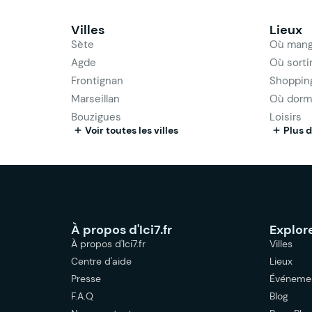
Villes
Lieux
Sète
Où mang
Agde
Où sorti
Frontignan
Shoppin
Marseillan
Où dorm
Bouzigues
Loisirs
Voir toutes les villes
Plus d
À propos d'Ici7.fr
Explor
À propos d'Ici7.fr
Villes
Centre d'aide
Lieux
Presse
Événeme
F.A.Q
Blog