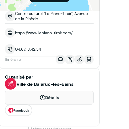
Centre culturel "Le Piano-Tiroir", Avenue
de la Pinède
https://www.lepiano-tiroir.com/
04.67.18.42.34
Itinéraire
Organisé par
Ville de Balaruc-les-Bains
Détails
Facebook
Signaler cet événement