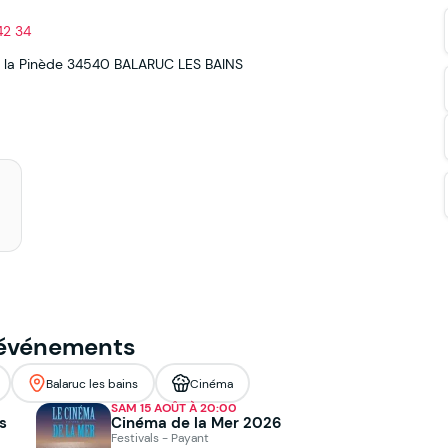
42 34
 la Pinède
34540
BALARUC LES BAINS
 événements
Balaruc les bains
Cinéma
SAM 15 AOÛT À 20:00
es
Cinéma de la Mer 2026
Festivals - Payant