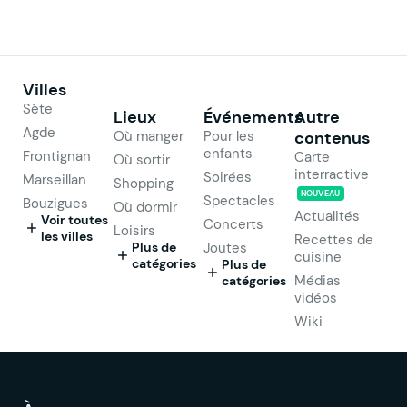
Villes
Sète
Lieux
Événements
Autre
Agde
Où manger
Pour les
contenus
enfants
Frontignan
Carte
Où sortir
interractive
Soirées
Marseillan
Shopping
NOUVEAU
Spectacles
Bouzigues
Où dormir
Actualités
Voir toutes
Concerts
Loisirs
les villes
Recettes de
Plus de
Joutes
cuisine
catégories
Plus de
Médias
catégories
vidéos
Wiki