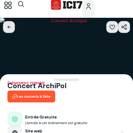
ÉVÉNEMENT TERMINÉ
Concert ArchiPol
Les concerts à Sète
Entrée Gratuite
L'entrée à cet événement est gratuite
Site web