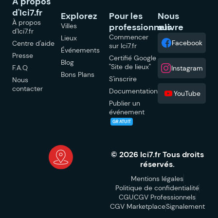
À propos
d'Ici7.fr
Explorez
Pour les
Nous
À propos
Villes
professionnels
suivre
d'Ici7.fr
Commencer
Lieux
Facebook
Centre d'aide
sur Ici7.fr
Événements
Presse
Certifié Google
Blog
"Site de lieux"
F.A.Q
Instagram
Bons Plans
S'inscrire
Nous
contacter
Documentation
YouTube
Publier un
événement
GRATUIT
© 2026 Ici7.fr Tous droits
réservés.
Mentions légales
Politique de confidentialité
CGU
CGV Professionnels
CGV Marketplace
Signalement