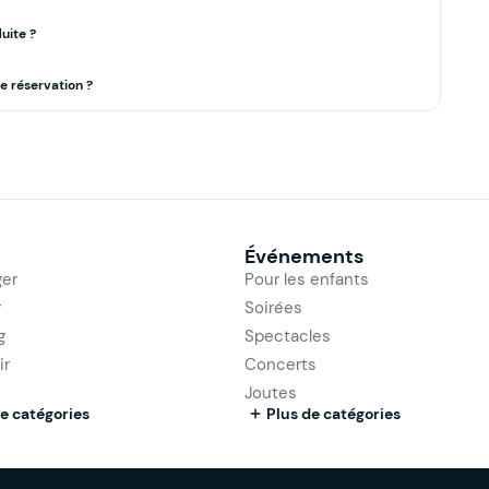
uite ?
ne réservation ?
Événements
er
Pour les enfants
r
Soirées
g
Spectacles
ir
Concerts
Joutes
e catégories
Plus de catégories