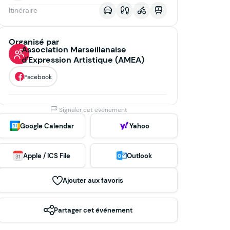
Itinéraire
Organisé par
Association Marseillanaise
d'Expression Artistique (AMEA)
Facebook
Signaler cet événement
Google Calendar
Yahoo
Apple / ICS File
Outlook
Ajouter aux favoris
Partager cet événement