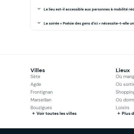
Le lieu est-il accessible aux personnes à mobilité réd
La soirée « Poésie des gens d'ici » nécessite-t-elle u
Villes
Lieux
Sète
Où mang
Agde
Où sorti
Frontignan
Shoppin
Marseillan
Où dorm
Bouzigues
Loisirs
Voir toutes les villes
Plus d