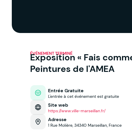
ÉVÉNEMENT TERMINÉ
Exposition « Fais comme
Peintures de l'AMEA
Entrée Gratuite
L'entrée à cet événement est gratuite
Site web
https://www.ville-marseillan.fr/
Adresse
1 Rue Molière, 34340 Marseillan, France