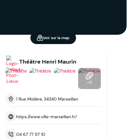
Voir sur la map
Théâtre Henri Maurin
+11
1 Rue Molière, 34340 Marseillan
https://www.ville-marseillan.fr/
04 67 77 97 10