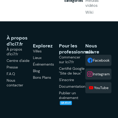
Médias
catégories
vidéos
Wiki
À propos
d'Ici7.fr
Explorez
Pour les
Nous
À propos
Villes
professionnels
suivre
d'Ici7.fr
Commencer
Lieux
Facebook
Centre d'aide
sur Ici7.fr
Événements
Presse
Certifié Google
Blog
"Site de lieux"
F.A.Q
Instagram
Bons Plans
S'inscrire
Nous
contacter
Documentation
YouTube
Publier un
événement
GRATUIT