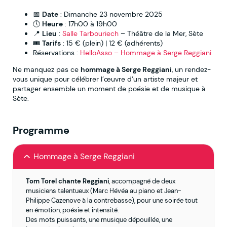
📅
Date
: Dimanche 23 novembre 2025
🕔
Heure
: 17h00 à 19h00
📍
Lieu
:
Salle Tarbouriech
– Théâtre de la Mer, Sète
🎟️
Tarifs
: 15 € (plein) | 12 € (adhérents)
Réservations :
HelloAsso – Hommage à Serge Reggiani
Ne manquez pas ce
hommage à Serge Reggiani
, un rendez-
vous unique pour célébrer l’œuvre d’un artiste majeur et
partager ensemble un moment de poésie et de musique à
Sète.
Programme
Hommage à Serge Reggiani
Tom Torel chante Reggiani
, accompagné de deux
musiciens talentueux (Marc Hévéa au piano et Jean-
Philippe Cazenove à la contrebasse), pour une soirée tout
en émotion, poésie et intensité.
Des mots puissants, une musique dépouillée, une