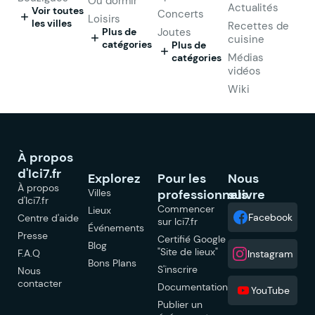
Où dormir
Actualités
Voir toutes
Concerts
Loisirs
les villes
Recettes de
Plus de
Joutes
cuisine
catégories
Plus de
Médias
catégories
vidéos
Wiki
À propos
d'Ici7.fr
Explorez
Pour les
Nous
À propos
Villes
professionnels
suivre
d'Ici7.fr
Commencer
Lieux
Facebook
Centre d'aide
sur Ici7.fr
Événements
Presse
Certifié Google
Blog
"Site de lieux"
F.A.Q
Instagram
Bons Plans
S'inscrire
Nous
contacter
Documentation
YouTube
Publier un