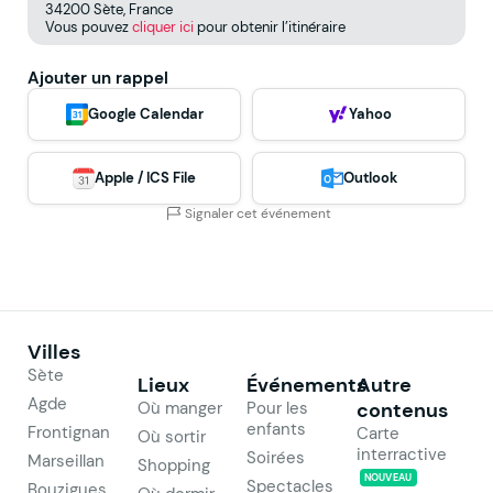
34200 Sète, France
Vous pouvez
cliquer ici
pour obtenir l’itinéraire
Ajouter un rappel
Google Calendar
Yahoo
Apple / ICS File
Outlook
Signaler cet événement
Villes
Sète
Lieux
Événements
Autre
Agde
Où manger
Pour les
contenus
enfants
Frontignan
Carte
Où sortir
interractive
Soirées
Marseillan
Shopping
NOUVEAU
Spectacles
Bouzigues