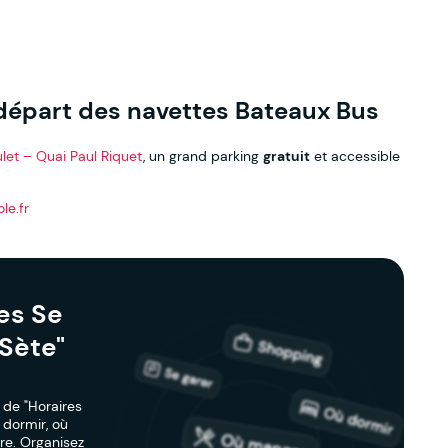
 départ des navettes Bateaux Bus
let – Quai Paul Riquet
, un grand parking
gratuit
et accessible
le.fr
es Se
Sète"
 de "Horaires
 dormir, où
re. Organisez