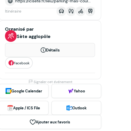
https://icisete.fr/lieu/parking-mas-coul...
Itinéraire
Organisé par
Sète agglopôle
Détails
Facebook
Signaler cet événement
Google Calendar
Yahoo
Apple / ICS File
Outlook
Ajouter aux favoris