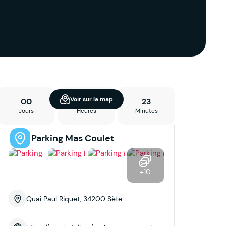
Voir sur la map
00
11
23
Jours
Heures
Minutes
Parking Mas Coulet
+10
Quai Paul Riquet, 34200 Sète