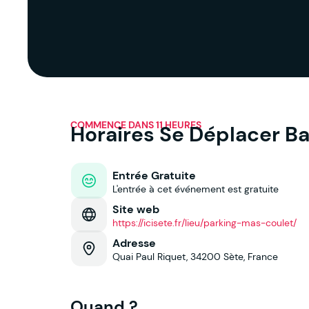
COMMENCE DANS 11 HEURES
Horaires Se Déplacer B
Entrée Gratuite
L'entrée à cet événement est gratuite
Site web
https://icisete.fr/lieu/parking-mas-coulet/
Adresse
Quai Paul Riquet, 34200 Sète, France
Quand ?