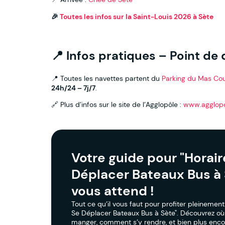
🎉
Toutes les infos sur la Saint-Louis 2026 à Sète
📍 Infos pratiques – Point de
📍 Toutes les navettes partent du
Parking du Mas Cou
24h/24 – 7j/7
.
🔗 Plus d’infos sur le site de l’Agglopôle :
www.agglopo
Votre guide pour "Horair
Déplacer Bateaux Bus à 
vous attend !
Tout ce qu’il vous faut pour profiter pleinement
Se Déplacer Bateaux Bus à Sète". Découvrez où
manger, comment s’y rendre, et bien plus enco