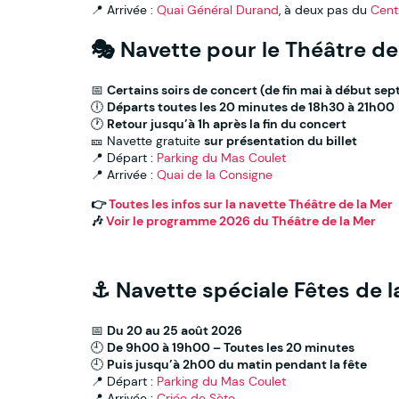
📍 Arrivée :
Quai Général Durand
, à deux pas du
Cent
🎭 Navette pour le Théâtre de
📅
Certains soirs de concert (de fin mai à début se
🕕
Départs toutes les 20 minutes de 18h30 à 21h00
🕐
Retour jusqu’à 1h après la fin du concert
🎫 Navette gratuite
sur présentation du billet
📍 Départ :
Parking du Mas Coulet
📍 Arrivée :
Quai de la Consigne
👉
Toutes les infos sur la navette Théâtre de la Mer
🎶
Voir le programme 2026 du Théâtre de la Mer
⚓ Navette spéciale Fêtes de l
📅
Du 20 au 25 août 2026
🕘
De 9h00 à 19h00 – Toutes les 20 minutes
🕘
Puis jusqu’à 2h00 du matin pendant la fête
📍 Départ :
Parking du Mas Coulet
📍 Arrivée :
Criée de Sète