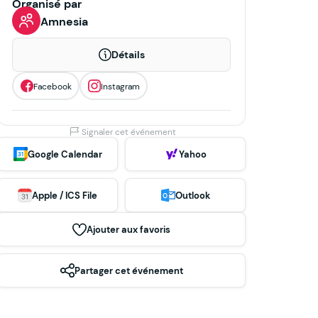
Organisé par
Amnesia
Détails
Facebook
Instagram
Signaler cet événement
Google Calendar
Yahoo
Apple / ICS File
Outlook
Ajouter aux favoris
Partager cet événement