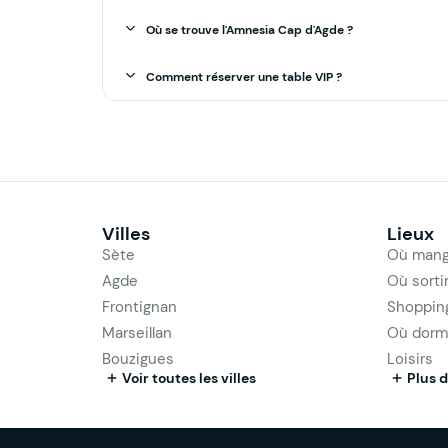
Où se trouve l'Amnesia Cap d'Agde ?
Comment réserver une table VIP ?
Villes
Lieux
Sète
Où mang
Agde
Où sorti
Frontignan
Shoppin
Marseillan
Où dorm
Bouzigues
Loisirs
Voir toutes les villes
Plus d