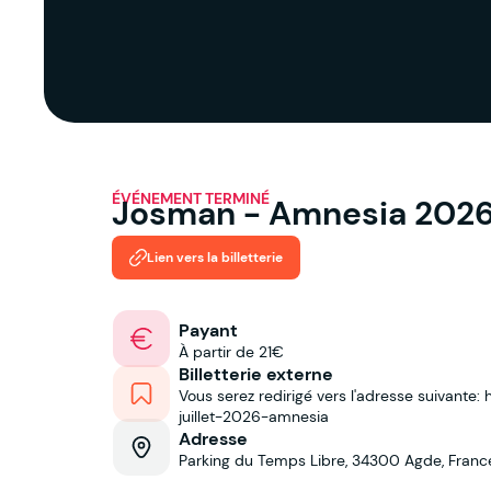
ÉVÉNEMENT TERMINÉ
Josman - Amnesia 202
Lien vers la billetterie
Payant
À partir de 21€
Billetterie externe
Vous serez redirigé vers l'adresse suivante:
juillet-2026-amnesia
Adresse
Parking du Temps Libre, 34300 Agde, Franc