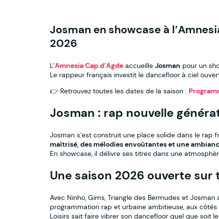
Josman en showcase à l’Amnesia
2026
L’
Amnesia Cap d’Agde
accueille
Josman
pour un sh
Le rappeur français investit le dancefloor à ciel ouver
👉 Retrouvez toutes les dates de la saison :
Program
Josman : rap nouvelle généra
Josman s’est construit une place solide dans le rap f
maîtrisé, des mélodies envoûtantes et une ambianc
En showcase, il délivre ses titres dans une atmosphèr
Une saison 2026 ouverte sur 
Avec Ninho, Gims, Triangle des Bermudes et Josman
programmation rap et urbaine ambitieuse, aux côtés de
Loisirs sait faire vibrer son dancefloor quel que soit l