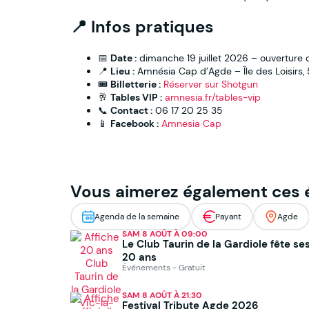
📍 Infos pratiques
📅
Date :
dimanche 19 juillet 2026 – ouverture
📍
Lieu :
Amnésia Cap d’Agde – Île des Loisirs,
🎟
Billetterie :
Réserver sur Shotgun
🥂
Tables VIP :
amnesia.fr/tables-vip
📞
Contact :
06 17 20 25 35
📱
Facebook :
Amnesia Cap
Vous aimerez également ces
Agenda de la semaine
Payant
Agde
SAM 8 AOÛT À 09:00
Le Club Taurin de la Gardiole fête se
20 ans
Événements - Gratuit
SAM 8 AOÛT À 21:30
Festival Tribute Agde 2026