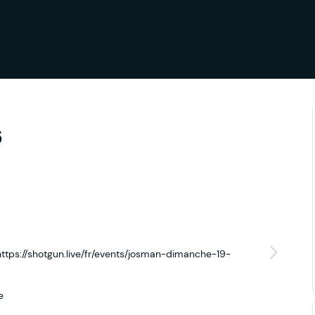
6
 https://shotgun.live/fr/events/josman-dimanche-19-
e