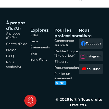
À propos
d'Ici7.fr
Explorez
Pour les
Nous
À propos
Villes
professionnels
suivre
d'Ici7.fr
Commencer
Lieux
Facebook
Centre d'aide
sur Ici7.fr
Événements
Presse
Certifié Google
Blog
"Site de lieux"
F.A.Q
Instagram
Bons Plans
S'inscrire
Nous
contacter
Documentation
YouTube
Publier un
événement
GRATUIT
© 2026 Ici7.fr Tous droits
réservés.