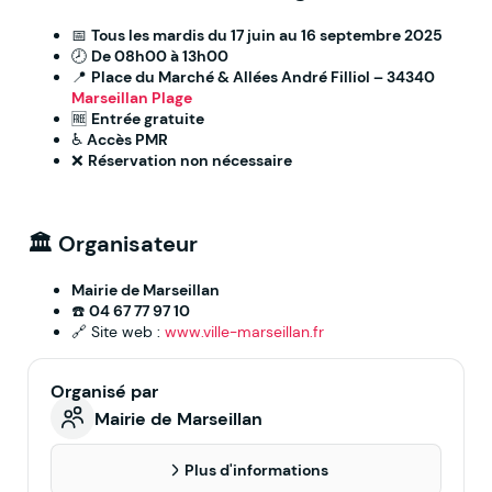
📅
Tous les mardis du 17 juin au 16 septembre 2025
🕗
De 08h00 à 13h00
📍
Place du Marché & Allées André Filliol – 34340
Marseillan Plage
🆓
Entrée gratuite
♿
Accès PMR
❌
Réservation non nécessaire
🏛️ Organisateur
Mairie de Marseillan
☎️
04 67 77 97 10
🔗 Site web :
www.ville-marseillan.fr
Organisé par
Mairie de Marseillan
Plus d'informations