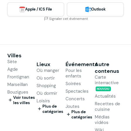
Apple / ICS File
Outlook
Signaler cet événement
Villes
Sète
Lieux
Événements
Autre
Agde
Où manger
Pour les
contenus
enfants
Frontignan
Carte
Où sortir
interractive
Soirées
Marseillan
Shopping
NOUVEAU
Spectacles
Bouzigues
Où dormir
Actualités
Voir toutes
Concerts
Loisirs
les villes
Recettes de
Plus de
Joutes
cuisine
catégories
Plus de
Médias
catégories
vidéos
Wiki